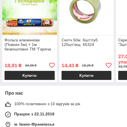
Фольга алюмінієва
Скотч 50м. 6шт.\туб.
Скре
(Повних 5м) + 1м
120шт.\ящ. 65324
"3шт
безкоштовно ТМ "Гаряча
Господарка" (28см/9мкм)
27,
90 шт/ящ УБ18-6-44
упа
65324
18,91
14,43
₴
₴
34,38 ₴
18,26 ₴
33,79
Купити
Купити
Про нас
100% позитивних з 10 відгуків за рік
Працює з 22.11.2018
м. Івано-Франківськ