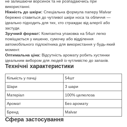
не залишаючи ворсинок та не розпадаючись при
використанні.
Ніжність до шкіри:
Спеціальна формула паперу Malvar
бережно ставиться до чутливої шкіри носа та обличчя —
ідеально підходить для тих, хто страждає від алергії або
застуди.
Зручний формат:
Компактна упаковка на 54шт легко
поміщається у кишеню, сумочку або відділення
автомобільного підлокітника для використання у будь-який
момент.
Оптимальна ціна:
Відсутність аромату робить хустинки
ідеальним вибором для людей із чутливістю до запахів.
Технічні характеристики
Кількість у пачці
54шт
Шари
3 шари
Матеріал
100% целюлоза
Аромат
Без аромату
Бренд
Malvar
Сфера застосування