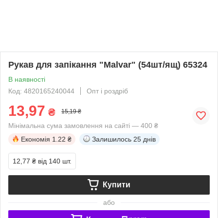
Рукав для запікання "Malvar" (54шт/ящ) 65324
В наявності
Код: 4820165240044
Опт і роздріб
13,97
₴
15,19 ₴
Мінімальна сума замовлення на сайті — 400 ₴
Економія
1.22 ₴
Залишилось
25 днів
12,77 ₴
від 140 шт.
Купити
або