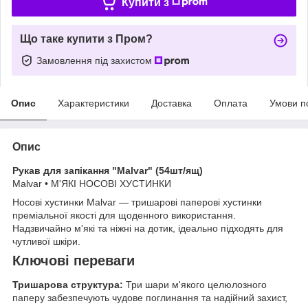
Купити з
Що таке купити з Пром?
Замовлення під захистом
Опис
Характеристики
Доставка
Оплата
Умови п
Опис
Рукав для запікання "Malvar" (54шт/ящ)
Malvar • М'ЯКІ НОСОВІ ХУСТИНКИ
Носові хустинки Malvar — тришарові паперові хустинки
преміальної якості для щоденного використання.
Надзвичайно м'які та ніжні на дотик, ідеально підходять для
чутливої шкіри.
Ключові переваги
Тришарова структура:
Три шари м'якого целюлозного
паперу забезпечують чудове поглинання та надійний захист,