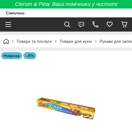
Clerom & Pina: Ваші помічники у чистоті
Сімплекс
Товари та послуги
Товари для кухні
Рукави для запі
Новинка
–8%