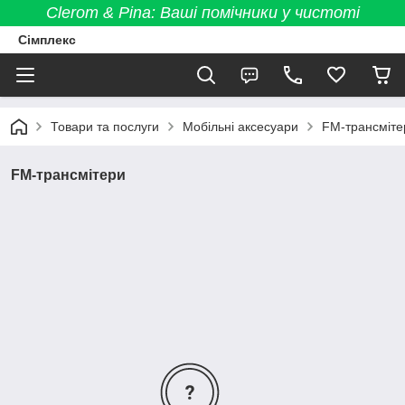
Clerom & Pina: Ваші помічники у чистоті
Сімплекс
Товари та послуги
Мобільні аксесуари
FM-трансміте
FM-трансмітери