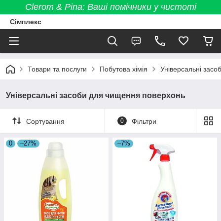
Clerom & Pina: Ваші помічники у чистоті
Сімплекс
Товари та послуги
Побутова хімія
Універсальні засо
Універсальні засоби для чищення поверхонь
Сортування
0
Фільтри
0
–27%
–7%