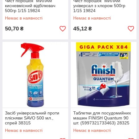
Чист порошок "МИЛАМ"
Чист порошок "МИЛАМ"
кисневмісний відбілювач
універсал з хлором 500гр
500гр 1/15 19824
1/15 19824
Немає в наявності
Немає в наявності
50,70
45,12
₴
₴
Засіб універсальний проти
Таблетки для посудомийних
плісняви SAVO 500 мл.,
машин FINISH Quantum 90
спрей 38315
шт. (5997321733463) 28325
Немає в наявності
Немає в наявності