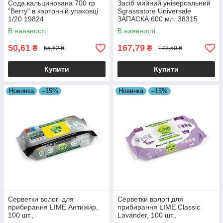
Сода кальцинована 700 гр
Засіб мийний універсальний
"Berry" в картонній упаковці
Sgrassatore Universale
1/20 19824
ЗАПАСКА 600 мл. 38315
В наявності
В наявності
50,61
167,79
₴
₴
55,62 ₴
178,50 ₴
Купити
Купити
Новинка
–15%
Новинка
–15%
Серветки вологі для
Серветки вологі для
прибирання LIME Антижир,
прибирання LIME Classic
100 шт.,
Lavander, 100 шт.,