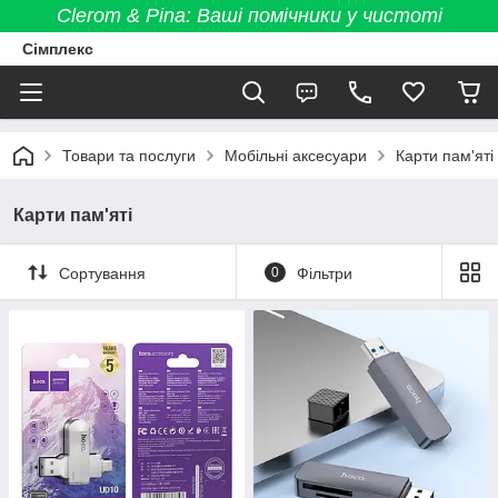
Clerom & Pina: Ваші помічники у чистоті
Сімплекс
Товари та послуги
Мобільні аксесуари
Карти пам'яті
Карти пам'яті
Сортування
0
Фільтри