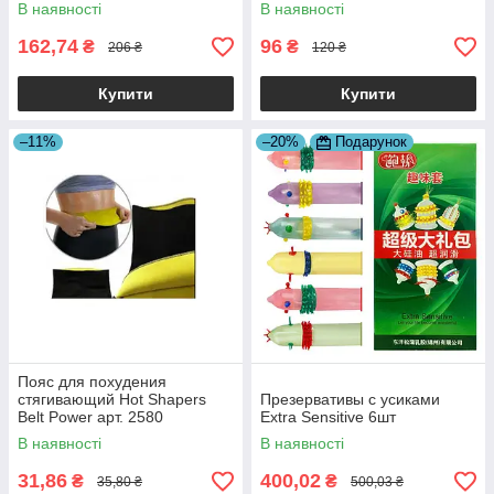
В наявності
В наявності
162,74
96
₴
₴
206 ₴
120 ₴
Купити
Купити
–11%
–20%
Подарунок
Пояс для похудения
стягивающий Hot Shapers
Презервативы с усиками
Belt Power арт. 2580
Extra Sensitive 6шт
В наявності
В наявності
31,86
400,02
₴
₴
35,80 ₴
500,03 ₴