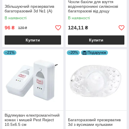
Чохли бахіли для взуття
Збільшуючий презерватив
водонепроникні силіконові
багаторазовий 3d №1 (А)
багаторазові від дощу
Masslinna S-M 36-40р.
В наявності
В наявності
(51295)
96
124,11
₴
₴
120 ₴
Купити
Купити
–21%
–20%
Подарунок
Відлякувач електромагнітний
комах і мишей Pest Reject
Багаторазовий презерватив
10.5х6.5 см
3d з вусиками кульками