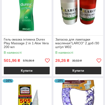
Гель-змазка інтимна Durex
Запаска для лампадки
Play Massage 2 in 1 Aloe Vera
масляная"LARCO" 2 доб /30
200 мл
шт/уп W02
В наявності
В наявності
501,96
26,26
₴
₴
576,96 ₴
30,53 ₴
Купити
Купити
–16%
–18%