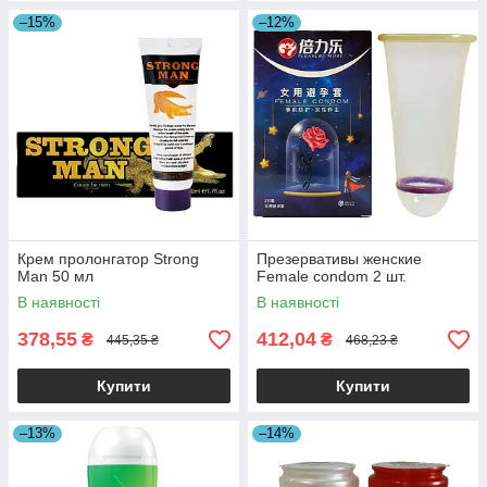
–15%
–12%
Крем пролонгатор Strong
Презервативы женские
Man 50 мл
Female condom 2 шт.
В наявності
В наявності
378,55
412,04
₴
₴
445,35 ₴
468,23 ₴
Купити
Купити
–13%
–14%