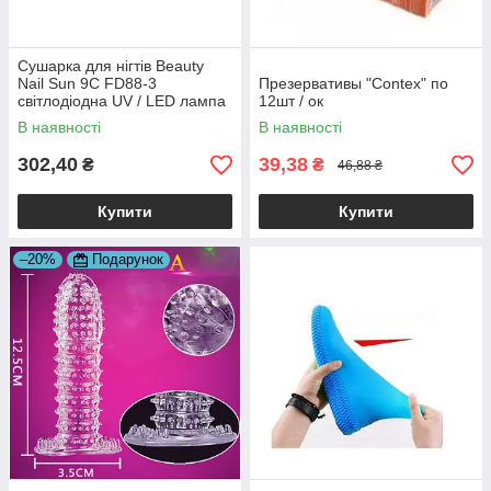
Сушарка для нігтів Beauty
Nail Sun 9C FD88-3
Презервативы "Contex" по
світлодіодна UV / LED лампа
12шт / ок
В наявності
В наявності
302,40
39,38
₴
₴
46,88 ₴
Купити
Купити
–20%
Подарунок