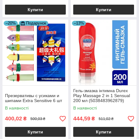
Купити
Купити
–20%
Подарунок
–13%
Гель-змазка інтимна Durex
Презервативы с усиками и
Play Massage 2 in 1 Sensual
шипами Extra Sensitive 6 шт
200 мл (5038483962879)
В наявності
В наявності
400,02
444,59
₴
₴
500,03 ₴
511,02 ₴
Купити
Купити