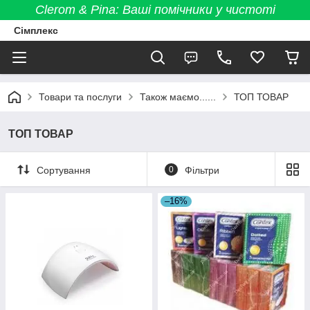
Clerom & Pina: Ваші помічники у чистоті
Сімплекс
Товари та послуги
Також маємо......
ТОП ТОВАР
ТОП ТОВАР
Сортування
0
Фільтри
–16%