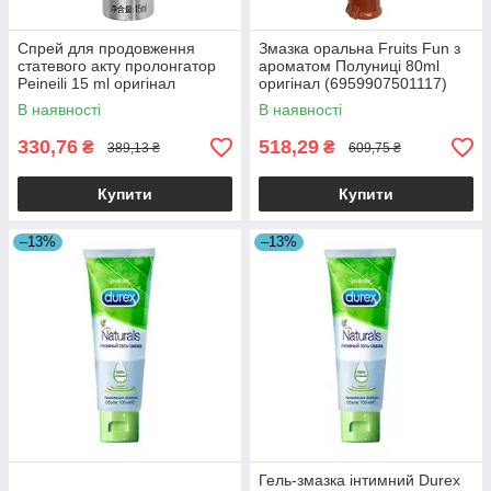
Спрей для продовження
Змазка оральна Fruits Fun з
статевого акту пролонгатор
ароматом Полуниці 80ml
Peineili 15 ml оригінал
оригінал (6959907501117)
6971298380218
В наявності
В наявності
330,76
518,29
₴
₴
389,13 ₴
609,75 ₴
Купити
Купити
–13%
–13%
Гель-змазка інтимний Durex