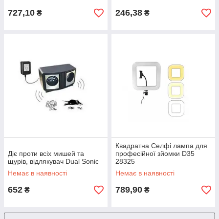
727,10
246,38
₴
₴
Квадратна Селфі лампа для
Діє проти всіх мишей та
професійної зйомки D35
щурів, відлякувач Dual Sonic
28325
Немає в наявності
Немає в наявності
652
789,90
₴
₴