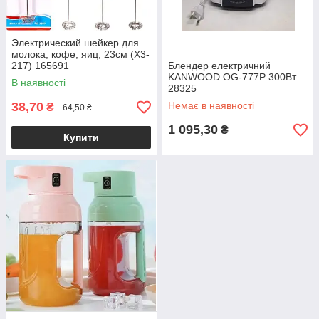
Электрический шейкер для
молока, кофе, яиц, 23см (X3-
217) 165691
Блендер електричний
KANWOOD OG-777P 300Вт
В наявності
28325
38,70
Немає в наявності
₴
64,50 ₴
1 095,30
₴
Купити