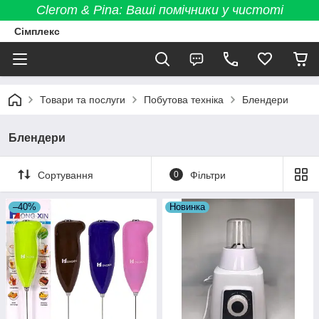
Clerom & Pina: Ваші помічники у чистоті
Сімплекс
Товари та послуги
Побутова техніка
Блендери
Блендери
Сортування
0
Фільтри
–40%
Новинка