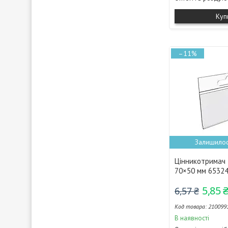
Куп
–11%
Залишилос
Цінникотримач 
70×50 мм 6532
5,85 
6,57 ₴
210099
В наявності