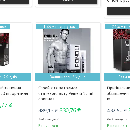
Оптом і в ро
–15%
–24%
ь 26 днів
Залишилось 26 днів
Залиш
 збільшення
Спрей для затримки
Оригінальни
 50 ml оригінал
статевого акту Peineili 15 ml
збільшення 
оригінал
ml
,77 ₴
330,76 ₴
389,13 ₴
437,50 ₴
0
0
В наявності
В наявності