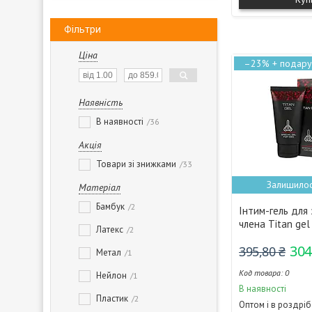
Фільтри
Ціна
–23%
Наявність
В наявності
36
Акція
Товари зі знижками
33
Залишилос
Матеріал
Бамбук
2
Інтим-гель для
члена Titan gel
Латекс
2
304
395,80 ₴
Метал
1
0
Нейлон
1
В наявності
Пластик
2
Оптом і в роздріб