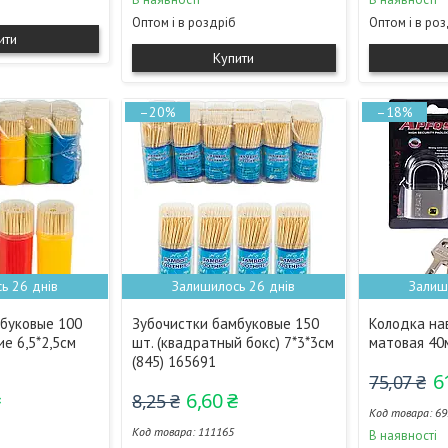
Оптом і в роздріб
Оптом і в ро
ити
Купити
–20%
–18%
ь 26 днів
Залишилось 26 днів
Залиш
буковые 100
Зубочистки бамбуковые 150
Колодка на
ие 6,5*2,5см
шт. (квадратный бокс) 7*3*3см
матовая 40
(845) 165691
6
75,07 ₴
₴
6,60 ₴
8,25 ₴
69
111165
В наявності