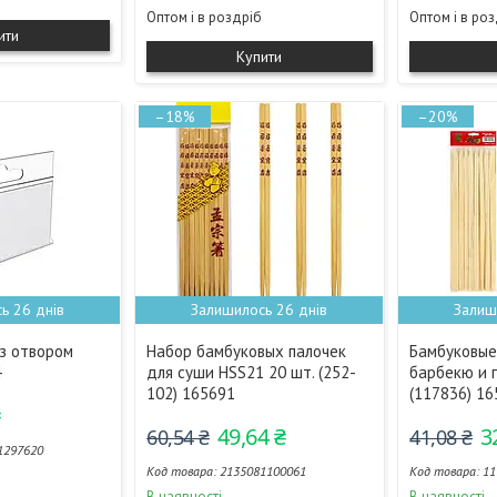
Оптом і в роздріб
Оптом і в ро
ити
Купити
–18%
–20%
ь 26 днів
Залишилось 26 днів
Залиш
з отвором
Набор бамбуковых палочек
Бамбуковые
4
для суши HSS21 20 шт. (252-
барбекю и 
102) 165691
(117836) 1
₴
49,64 ₴
3
60,54 ₴
41,08 ₴
1297620
2135081100061
11
В наявності
В наявності