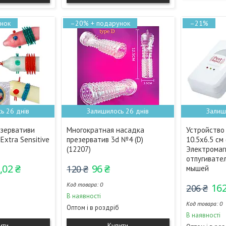
–20%
–21%
ь 26 днів
Залишилось 26 днів
Залиш
езервативи
Многократная насадка
Устройство 
Extra Sensitive
презерватив 3d №4 (D)
10.5х6.5 см
(12207)
Электрома
отпугивате
,02 ₴
96 ₴
120 ₴
мышей
0
162
206 ₴
В наявності
0
Оптом і в роздріб
В наявності
ити
Купити