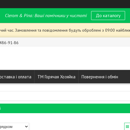
Clerom & Pina: Ваші помічники у чистоті
До каталогу
чий час. Замовлення та повідомлення будуть оброблені з 09:00 найближ
 486-91-86
оставка і оплата
ТМ Горячая Хозяйка
Повернення і обмін
В