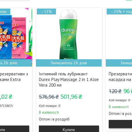
–13%
–20%
ь 26 днів
Залишилось 26 днів
Залиш
презервативи з
Інтимний гель лубрикант
Презервати
ками Extra
Durex Play Massage 2 in 1 Aloe
насадка на 
Vera 200 мл
96 
120 ₴
,02 ₴
501,96 ₴
576,96 ₴
0
9715867с
0
В наявності
В наявності
Оптом і в ро
Оптом і в роздріб
ити
Купити