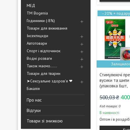
МЕД
ТМ Bogenia
–20%
Годинники (-8%)
Товари для виживання
Інсектициди
Автотовари
Спорт і відпочинок
Водні розваги
Залишилос
Також маємо......
Товари для тварин
Стимулюючі пр
вусики та шипи 
➤Сексуальне здоров'я ❤
(упаковка 6шт,
Бакалія
400
500,03 ₴
Про нас
0
Відгуки
В наявності
Оптом і в роздріб
Товари зі знижкою
Куп