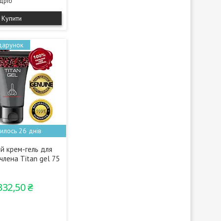
здріб
Купити
илось 26 днів
й крем-гель для
члена Titan gel 75
332,50 ₴