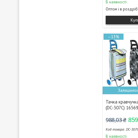
В наявності
Оптом і в роздріб
Куп
–13%
Залишилос
Тачка кравчучка
(DC-307C) 1656
859
988,03 ₴
DC-307
В наявності