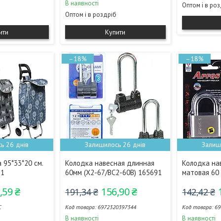
В наявності
Оптом і в ро
Оптом і в роздріб
ити
Купити
–18%
–18%
ь 26 днів
Залишилось 26 днів
Залиш
 95*33*20 см.
Колодка навесная длинная
Колодка на
91
60мм (X2-67/BC2-60B) 165691
матовая 60 
,59 ₴
156,90 ₴
191,34 ₴
142,42 ₴
C
6972320397344
69
В наявності
В наявності