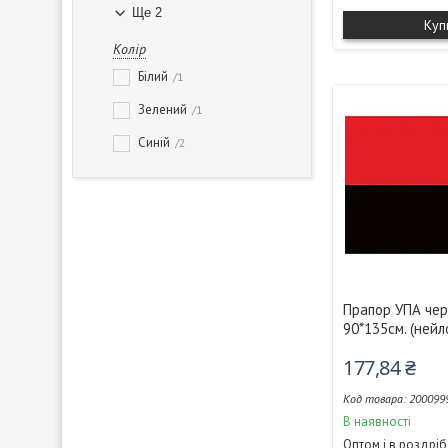
Ще 2
Куп
Колір
Білий
1
Зелений
1
Синій
2
Прапор УПА че
90*135см. (нейл
177,84 ₴
200099
В наявності
Оптом і в роздріб