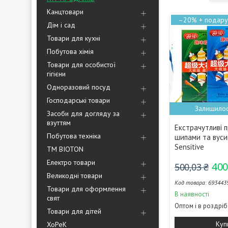
Канцтовари
–20%
Дім і сад
Товари для кухні
Побутова хімія
Товари для особистої
гігієни
Одноразовий посуд
Господарські товари
Залишилос
Засоби для догляду за
взуттям
Екстрачутливі 
Побутова техніка
шипами та вуси
Sensitive
ТМ BIOTON
Електро товари
400
500,03 ₴
Великодні товари
693443
Товари для оформлення
В наявності
свят
Оптом і в роздріб
Товари для дітей
Куп
ХоРеК