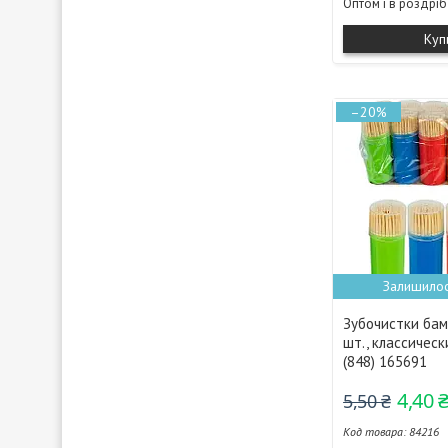
Оптом і в роздріб
Куп
–20%
Залишилос
Зубочистки бам
шт., классическ
(848) 165691
4,40 
5,50 ₴
84216