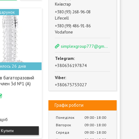
Київстар
+380 (93) 268-96-08
Lifecell
+380 (99) 486-91-86
Vodafone
simplexgroup777@gmail.com
+380636197874
илось 26 днів
в багаторазовий
член 3d №1 (А)
+380675753027
₴
Графік роботи
Понеділок
09:00
18:00
здріб
Вівторок
09:00
18:00
Купити
Середа
09:00
18:00