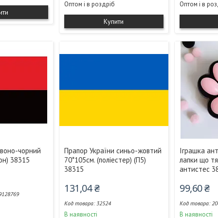
Оптом і в роздріб
Оптом і в ро
ити
Купити
рвоно-чорний
Прапор України синьо-жовтий
Іграшка ант
он) 38315
70*105см. (поліестер) (П5)
лапки що тя
38315
антистес 3
131,04 ₴
99,60 ₴
9128769
32524
20
В наявності
В наявності