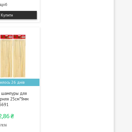
здріб
Купити
илось 26 днів
 шампуры для
гриля 25см*9мм
65691
2,86 ₴
7836