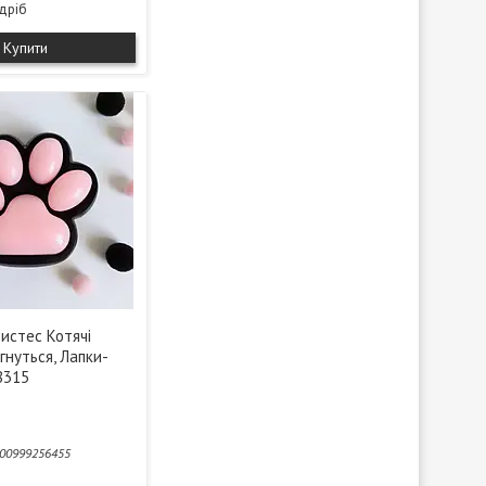
здріб
Купити
истес Котячі
гнуться, Лапки-
8315
00999256455