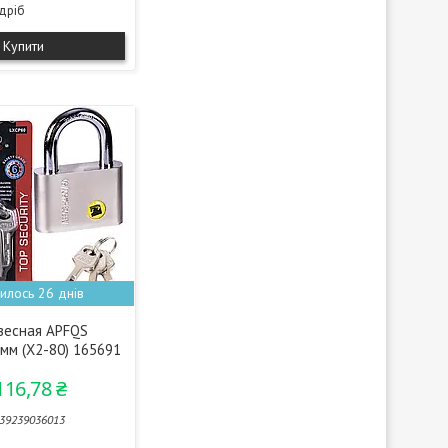
здріб
Купити
илось 26 днів
весная APFQS
мм (X2-80) 165691
116,78 ₴
39239036013