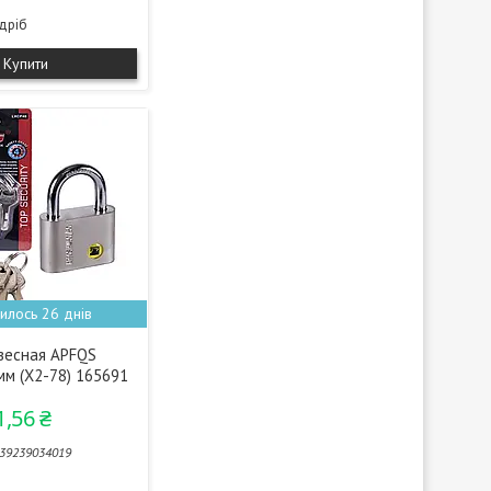
здріб
Купити
илось 26 днів
весная APFQS
мм (X2-78) 165691
1,56 ₴
39239034019