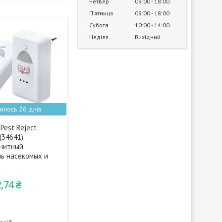
Четвер
09:00
18:00
Пʼятниця
09:00
18:00
Субота
10:00
14:00
Неділя
Вихідний
илось 26 днів
Pest Reject
 (34641)
гнитный
ль насекомых и
,74 ₴