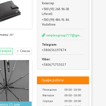
Київстар
+380 (93) 268-96-08
Lifecell
+380 (99) 486-91-86
Vodafone
аманці
87
simplexgroup777@gmail.com
+380636197874
Галерея
Список
+380675753027
Графік роботи
Понеділок
09:00
18:00
Вівторок
09:00
18:00
Середа
09:00
18:00
илось 25 днів