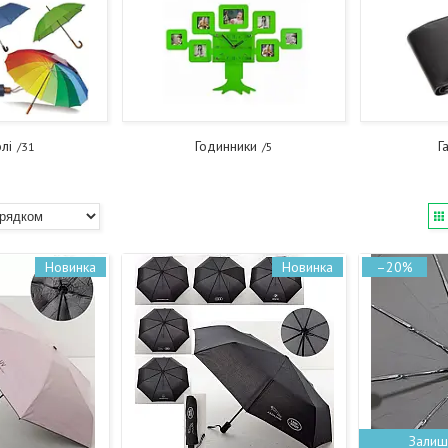
лі
Годинники
Г
31
5
Новинка
Новинка
–20%
Залиш