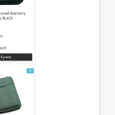
ночий Baellerry
3) BLACK
03
здріб
Купити
0