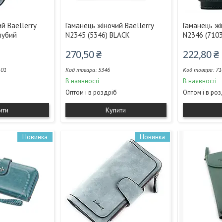
й Baellerry
Гаманець жіночий Baellerry
Гаманець жі
лубий
N2345 (5346) BLACK
N2346 (710
270,50 ₴
222,80 ₴
101
5346
71
В наявності
В наявності
Оптом і в роздріб
Оптом і в ро
ити
Купити
Новинка
Новинка