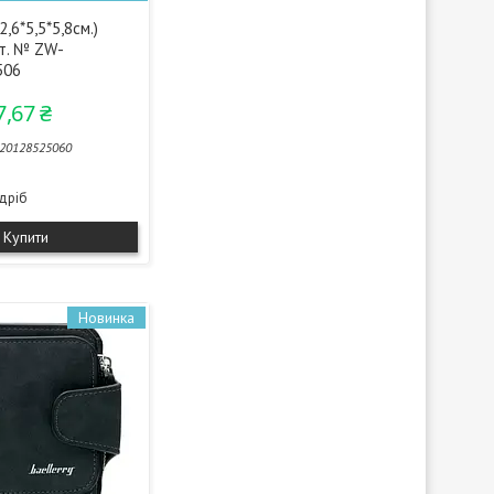
,6*5,5*5,8см.)
рт. № ZW-
506
7,67 ₴
20128525060
здріб
Купити
Новинка