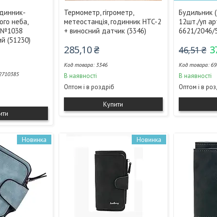
одинник-
Термометр, гігрометр,
Будильник (2
ого неба,
метеостанція, годинник HTC-2
12шт./уп а
й №1038
+ виносний датчик (3346)
6621/2046/
ий (51230)
285,10 ₴
3
46,51 ₴
3346
69
2710385
В наявності
В наявності
Оптом і в роздріб
Оптом і в ро
Купити
ити
Новинка
Новинка