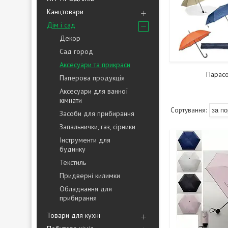
Канцтовари
Дім і сад
Декор
Сад город
Аксесуари та прикраси
Парасо
Паперова продукція
Аксесуари для ванної
кімнати
Засоби для прибирання
Запальнички, газ, сірники
Інструменти для
будинку
Текстиль
Придверні килимки
Обладнання для
прибирання
Товари для кухні