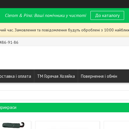
Clerom & Pina: Ваші помічники у чистоті
До каталогу
чий час. Замовлення та повідомлення будуть оброблені з 10:00 найближ
 486-91-86
оставка і оплата
ТМ Горячая Хозяйка
Повернення і обмін
прикраси