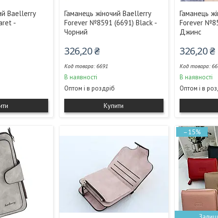
й Baellerry
Гаманець жіночий Baellerry
Гаманець жі
ret -
Forever №8591 (6691) Black -
Forever №85
Чорний
Джинс
326,20 ₴
326,20 ₴
6691
66
В наявності
В наявності
Оптом і в роздріб
Оптом і в ро
ити
Купити
–15%
Залиш