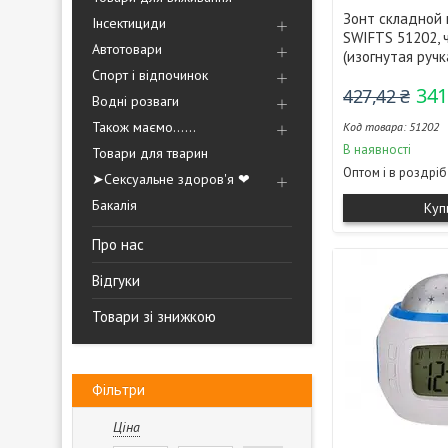
Зонт складной 
Інсектициди
SWIFTS 51202, 
Автотовари
(изогнутая ручк
Спорт і відпочинок
341
427,42 ₴
Водні розваги
Також маємо......
51202
В наявності
Товари для тварин
Оптом і в роздріб
➤Сексуальне здоров'я ❤
Бакалія
Куп
Про нас
Відгуки
Товари зі знижкою
Фільтри
Ціна