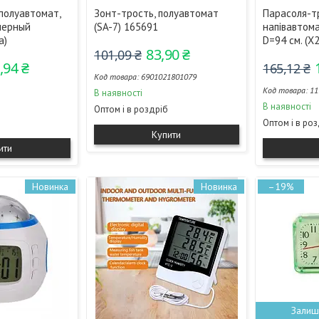
полуавтомат,
Зонт-трость, полуавтомат
Парасоля-т
черный
(SA-7) 165691
напівавтомат
а)
D=94 см. (X
83,90 ₴
101,09 ₴
,94 ₴
165,12 ₴
6901021801079
11
В наявності
В наявності
Оптом і в роздріб
Оптом і в ро
Купити
ити
Новинка
Новинка
–19%
Залиш