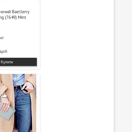
ночий Baellerry
ng (7649) Mint
49
здріб
Купити