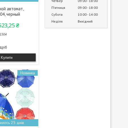
Четвер
09:00
18:00
Пʼятниця
09:00
18:00
ной автомат,
04, черный
Субота
10:00
14:00
Неділя
Вихідний
523,25 ₴
1504
здріб
Купити
Новинка
илось 25 днів