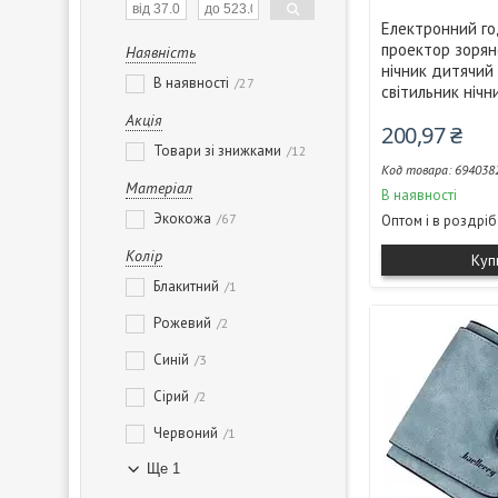
Електронний г
проектор зорян
Наявність
нічник дитячи
В наявності
27
світильник нічн
Акція
200,97 ₴
Товари зі знижками
12
694038
Матеріал
В наявності
Экокожа
67
Оптом і в роздріб
Колір
Куп
Блакитний
1
Рожевий
2
Синій
3
Сірий
2
Червоний
1
Ще 1