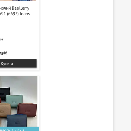
ночий Baellerry
91 (6693) Jeans -
93
здріб
Купити
илось 25 днів