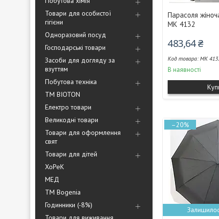
Побутова хімія
Товари для особистої
Парасоля жіноч
гігієни
MK 4132
Одноразовий посуд
483,64 ₴
Господарські товари
MK 413
Засоби для догляду за
взуттям
В наявності
Побутова техніка
Куп
ТМ BIOTON
Електро товари
Великодні товари
–20%
Товари для оформлення
свят
Товари для дітей
ХоРеК
МЕД
ТМ Bogenia
Годинники (-8%)
Залишилос
Товари для виживання