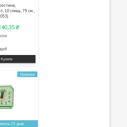
ростина,
, 10 спиць, 79 см.,
2053)
140,35 ₴
1058
здріб
Купити
Новинка
илось 25 днів