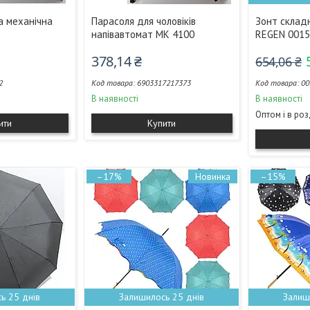
а механічна
Парасоля для чоловіків
Зонт склад
напівавтомат MK 4100
REGEN 0015
378,14 ₴
654,06 ₴
2
6903317217373
00
В наявності
В наявності
Оптом і в ро
ити
Купити
–17%
Новинка
–15%
ь 25 днів
Залишилось 25 днів
Залиш