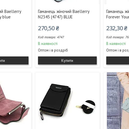
й Baellerry
Гаманець жіночий Baellerry
Гаманець жі
y blue
N2345 (4747) BLUE
Forever You
270,50 ₴
232,30 ₴
4747
76
В наявності
В наявності
Оптом і в роздріб
Оптом і в ро
ити
Купити