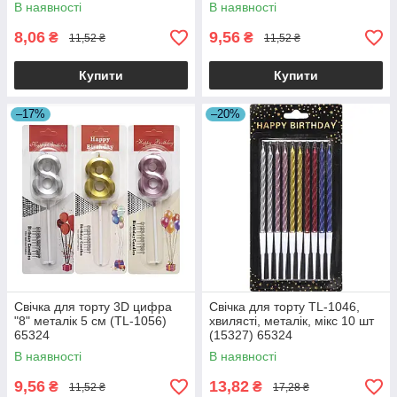
В наявності
В наявності
8,06
9,56
₴
₴
11,52 ₴
11,52 ₴
Купити
Купити
–17%
–20%
Свічка для торту 3D цифра
Свічка для торту TL-1046,
"8" металік 5 см (TL-1056)
хвилясті, металік, мікс 10 шт
65324
(15327) 65324
В наявності
В наявності
9,56
13,82
₴
₴
11,52 ₴
17,28 ₴