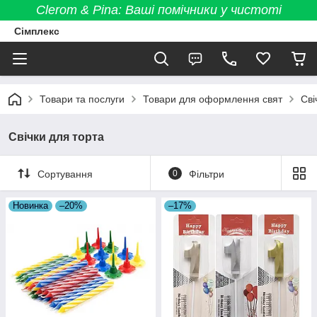
Clerom & Pina: Ваші помічники у чистоті
Сімплекс
Товари та послуги
Товари для оформлення свят
Сві
Свічки для торта
Сортування
0
Фільтри
Новинка
–20%
–17%