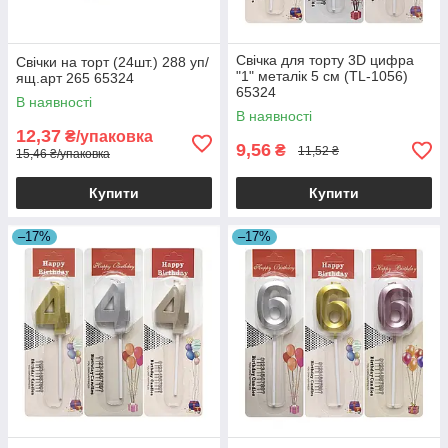
Свічка для торту 3D цифра
Свічки на торт (24шт.) 288 уп/
"1" металік 5 см (TL-1056)
ящ.арт 265 65324
65324
В наявності
В наявності
12,37
₴/упаковка
9,56
₴
11,52 ₴
15,46 ₴/упаковка
Купити
Купити
–17%
–17%