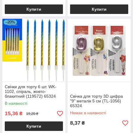
Купити
Купити
–20%
Свічки для торту 6 шт. WK-
1102, спіраль, жовто-
блакитний (119572) 65324
Свічка для торту 3D цифра
"9" металік 5 см (TL-1056)
В наявності
65324
15,36
Немає в наявності
₴
19,20 ₴
8,37
₴
Купити