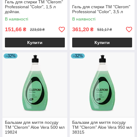
Гель для стирки ТМ "Clerom"
Professional "Color", 1,5 л
Гель для стирки ТМ "Clerom"
дойпак.
Professional "Color", 3,5 л
В наявності
В наявності
151,66
361,20
₴
₴
223,03 ₴
531,17 ₴
Купити
Купити
–32%
–32%
Бальзам для миття посуду
Бальзам для миття посуду
ТМ "Clerom" Aloe Vera 500 мл
ТМ "Clerom" Aloe Vera 950 мл
19824
38315