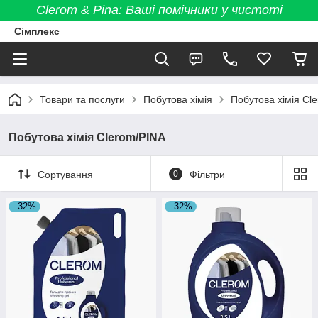
Clerom & Pina: Ваші помічники у чистоті
Сімплекс
Товари та послуги
Побутова хімія
Побутова хімія Cl
Побутова хімія Clerom/PINA
Сортування
0
Фільтри
–32%
–32%