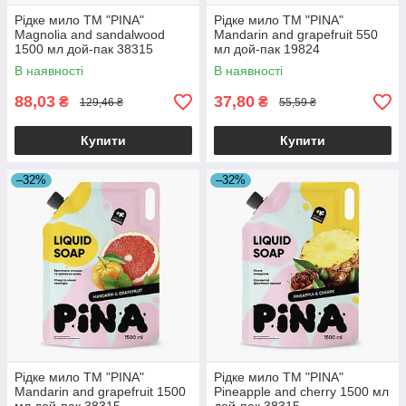
Рідке мило ТМ "PINA"
Рідке мило ТМ "PINA"
Magnolia and sandalwood
Mandarin and grapefruit 550
1500 мл дой-пак 38315
мл дой-пак 19824
В наявності
В наявності
88,03
37,80
₴
₴
129,46 ₴
55,59 ₴
Купити
Купити
–32%
–32%
Рідке мило ТМ "PINA"
Рідке мило ТМ "PINA"
Mandarin and grapefruit 1500
Pineapple and cherry 1500 мл