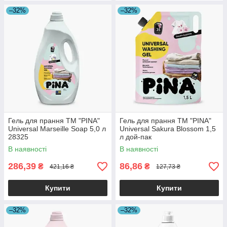
–32%
–32%
Гель для прання ТМ "PINA"
Гель для прання ТМ "PINA"
Universal Marseille Soap 5,0 л
Universal Sakura Blossom 1,5
28325
л дой-пак
В наявності
В наявності
286,39
86,86
₴
₴
421,16 ₴
127,73 ₴
Купити
Купити
–32%
–32%