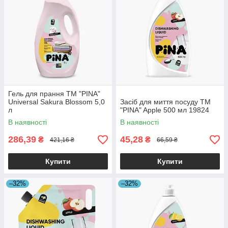
Гель для прання ТМ "PINA"
Universal Sakura Blossom 5,0
Засіб для миття посуду ТМ
л
"PINA" Apple 500 мл 19824
В наявності
В наявності
286,39
45,28
₴
₴
421,16 ₴
66,59 ₴
Купити
Купити
–32%
–32%