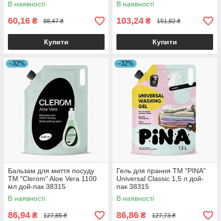
В наявності
В наявності
60,16
103,24
₴
₴
88,47 ₴
151,82 ₴
Купити
Купити
–32%
–32%
Бальзам для миття посуду
Гель для прання ТМ "PINA"
ТМ "Clerom" Aloe Vera 1100
Universal Classic 1,5 л дой-
мл дой-пак 38315
пак 38315
В наявності
В наявності
86,94
86,86
₴
₴
127,85 ₴
127,73 ₴