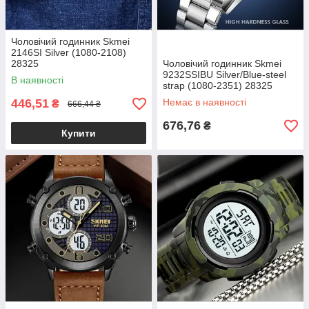
Чоловічий годинник Skmei
2146SI Silver (1080-2108)
28325
Чоловічий годинник Skmei
9232SSIBU Silver/Blue-steel
В наявності
strap (1080-2351) 28325
446,51
Немає в наявності
₴
666,44 ₴
676,76
₴
Купити