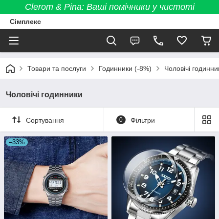
Clerom & Pina: Ваші помічники у чистоті
Сімплекс
Товари та послуги
Годинники (-8%)
Чоловічі годинни
Чоловічі годинники
Сортування
0
Фільтри
–33%