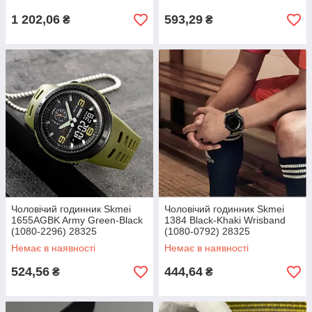
1 202,06
593,29
₴
₴
Чоловічий годинник Skmei
Чоловічий годинник Skmei
1655AGBK Army Green-Black
1384 Black-Khaki Wrisband
(1080-2296) 28325
(1080-0792) 28325
Немає в наявності
Немає в наявності
524,56
444,64
₴
₴