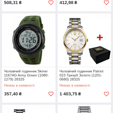
508,31
412,98
₴
₴
Чоловічий годинник Skmei
Чоловічий годинник Patriot
1167AG Army Green (1080-
023 Тризуб Золото (1201-
1279) 28325
0680) 28325
Немає в наявності
Немає в наявності
357,40
1 403,75
₴
₴