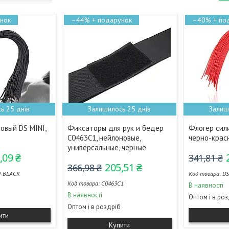
–44%
–40%
ь 25 днів
Залишилось 25 днів
Залиш
овый DS MINI,
Фиксаторы для рук и бедер
Флогер сил
С0463С1, нейлоновые,
черно-крас
универсальные, черные
,09 ₴
341,81 ₴
205,51 ₴
366,98 ₴
I-BLACK
DS
С0463С1
В наявності
В наявності
Оптом і в ро
Оптом і в роздріб
ити
Купити