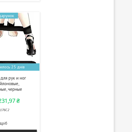
илось 25 днів
для рук и ног
йлоновые,
ные, черные
231,97 ₴
176С2
здріб