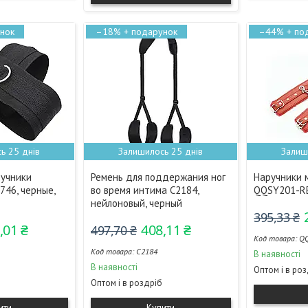
–18%
–44%
ь 25 днів
Залишилось 25 днів
Залиш
учники
Ремень для поддержания ног
Наручники 
746, черные,
во время интима С2184,
QQSY201-RE
нейлоновый, черный
395,33 ₴
,01 ₴
408,11 ₴
497,70 ₴
Q
С2184
В наявності
В наявності
Оптом і в ро
Оптом і в роздріб
ити
Купити