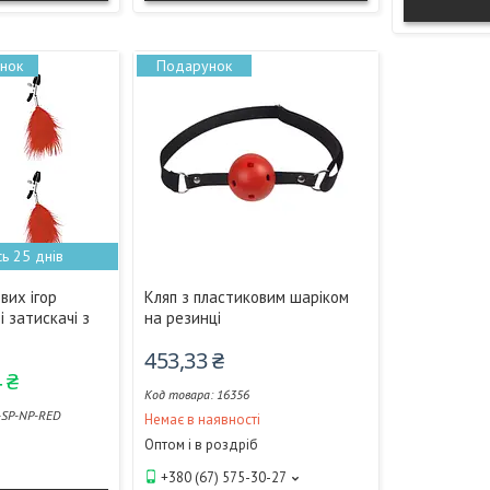
Подарунок
ь 25 днів
вих ігор
Кляп з пластиковим шаріком
і затискачі з
на резинці
й
453,33 ₴
 ₴
16356
-SP-NP-RED
Немає в наявності
Оптом і в роздріб
+380 (67) 575-30-27