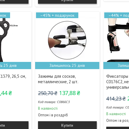
–45%
–44%
ь 25 днів
Залишилось 25 днів
Залиш
1379, 26,5 см,
Зажимы для сосков,
Фиксаторы 
металлические, 2 шт.
С0176С2, не
универсаль
,44 ₴
137,88 ₴
250,70 ₴
414,23 ₴
C0866C3
С0
В наявності
В наявності
Оптом і в роздріб
Оптом і в ро
ити
Купити