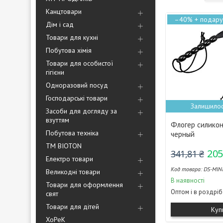
Канцтовари
–40%
Дім і сад
Товари для кухні
Побутова хімія
Товари для особистої
гігієни
Одноразовий посуд
Господарські товари
Залишилос
Засоби для догляду за
взуттям
Флогер силикон
Побутова техніка
черный
ТМ BIOTON
205
341,81 ₴
Електро товари
DS-MIN
Великодні товари
В наявності
Товари для оформлення
Оптом і в роздріб
свят
Товари для дітей
Куп
ХоРеК