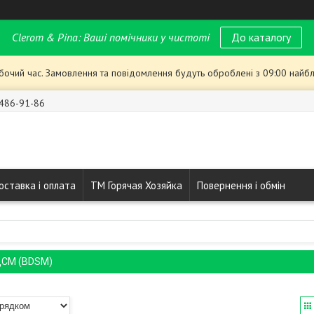
Clerom & Pina: Ваші помічники у чистоті
До каталогу
обочий час. Замовлення та повідомлення будуть оброблені з 09:00 найбл
 486-91-86
оставка і оплата
ТМ Горячая Хозяйка
Повернення і обмін
ДСМ (BDSM)