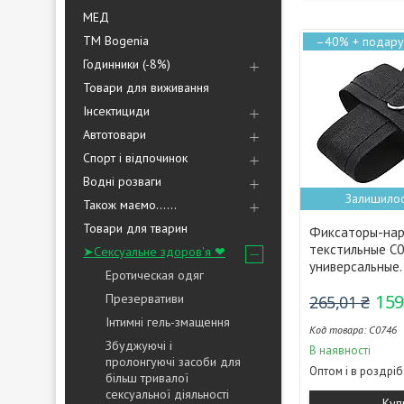
МЕД
ТМ Bogenia
–40%
Годинники (-8%)
Товари для виживання
Інсектициди
Автотовари
Спорт і відпочинок
Водні розваги
Залишилос
Також маємо......
Товари для тварин
Фиксаторы-нар
текстильные С0
➤Сексуальне здоров'я ❤
универсальные.
Еротическая одяг
159
Презервативи
265,01 ₴
Інтимні гель-змащення
С0746
Збуджуючі і
В наявності
пролонгуючі засоби для
Оптом і в роздріб
більш тривалої
сексуальної діяльності
Куп