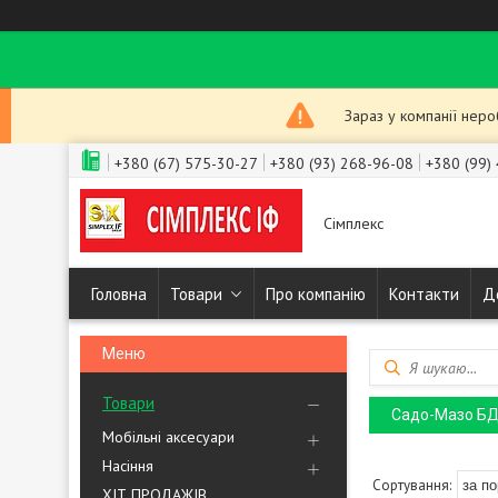
Зараз у компанії нер
+380 (67) 575-30-27
+380 (93) 268-96-08
+380 (99)
Сімплекс
Головна
Товари
Про компанію
Контакти
Д
Товари
Садо-Мазо Б
Мобільні аксесуари
Насіння
ХІТ ПРОДАЖІВ