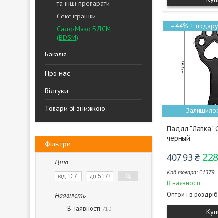
та інші препарати.
Секс-іграшки
–44%
Садо-Мазо БДСМ
(BDSM)
Бакалія
Про нас
Відгуки
Товари зі знижкою
Залишилос
Паддл "Лапка" C
черный
Фільтри
228
407,93 ₴
Ціна
C1379
В наявності
Оптом і в роздріб
Наявність
В наявності
10
Куп