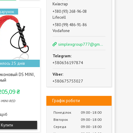
Київстар
+380 (93) 268-96-08
Lifecell
+380 (99) 486-91-86
Vodafone
simplexgroup777@gmail.com
+380636197874
илось 25 днів
иконовый DS MINI,
ный
+380675753027
205,09 ₴
Графік роботи
-MINI-RED
Понеділок
09:00
18:00
здріб
Вівторок
09:00
18:00
Купити
Середа
09:00
18:00