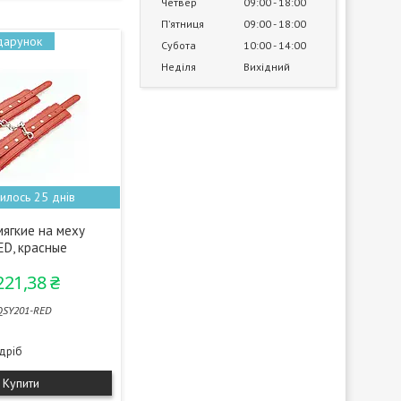
Четвер
09:00
18:00
Пʼятниця
09:00
18:00
Субота
10:00
14:00
Неділя
Вихідний
илось 25 днів
мягкие на меху
D, красные
221,38 ₴
QSY201-RED
здріб
Купити