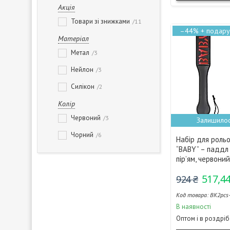
Акція
Товари зі знижками
11
–44%
Матеріал
Метал
3
Нейлон
3
Силікон
2
Колір
Червоний
3
Залишилос
Чорний
6
Набір для рольо
“BABY” – паддл 
пір’ям, червони
517,44
924 ₴
BK2pcs
В наявності
Оптом і в роздріб