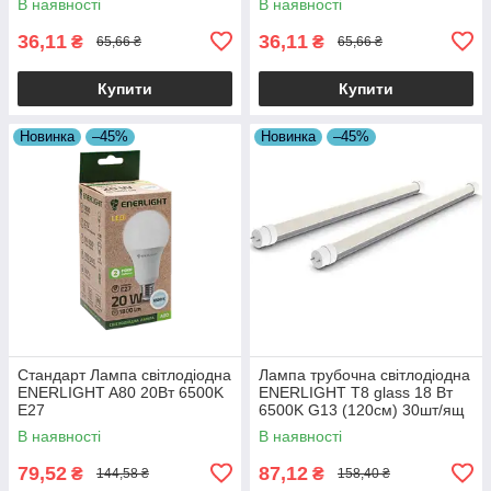
В наявності
В наявності
36,11
36,11
₴
₴
65,66 ₴
65,66 ₴
Купити
Купити
Новинка
–45%
Новинка
–45%
Стандарт Лампа світлодіодна
Лампа трубочна світлодіодна
ENERLIGHT A80 20Вт 6500K
ENERLIGHT Т8 glass 18 Вт
E27
6500K G13 (120см) 30шт/ящ
38315
В наявності
В наявності
79,52
87,12
₴
₴
144,58 ₴
158,40 ₴