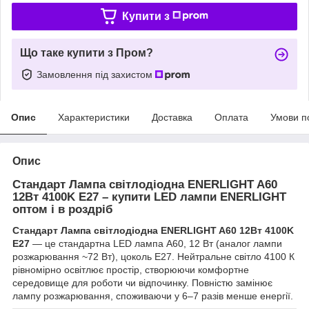
Купити з
Що таке купити з Пром?
Замовлення під захистом
Опис
Характеристики
Доставка
Оплата
Умови п
Опис
Стандарт Лампа світлодіодна ENERLIGHT A60
12Вт 4100K E27 – купити LED лампи ENERLIGHT
оптом і в роздріб
Стандарт Лампа світлодіодна ENERLIGHT A60 12Вт 4100K
E27
— це стандартна LED лампа A60, 12 Вт (аналог лампи
розжарювання ~72 Вт), цоколь E27. Нейтральне світло 4100 К
рівномірно освітлює простір, створюючи комфортне
середовище для роботи чи відпочинку. Повністю замінює
лампу розжарювання, споживаючи у 6–7 разів менше енергії.