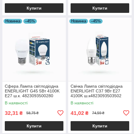
Купити
Купити
Новинка
–45%
Новинка
–45%
Сфера Лампа світлодіодна
Свічка Лампа світлодіодна
ENERLIGHT G45 5Вт 4100K
ENERLIGHT С37 9Вт E27
E27 ш.к. 4823093500280
4100K ш.к4823093503502
19824
10шт/уп 19824
В наявності
В наявності
32,31
41,02
₴
₴
58,75 ₴
74,59 ₴
Купити
Купити