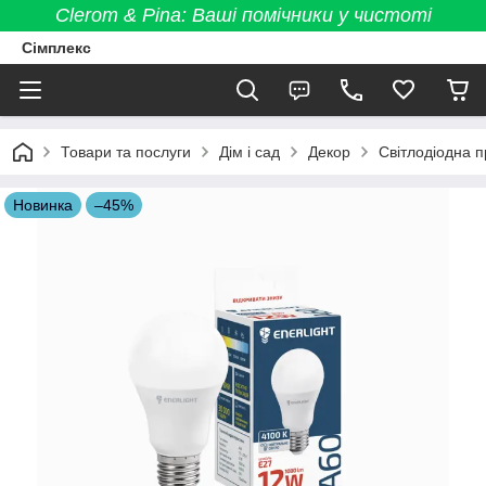
Clerom & Pina: Ваші помічники у чистоті
Сімплекс
Товари та послуги
Дім і сад
Декор
Світлодіодна 
Новинка
–45%