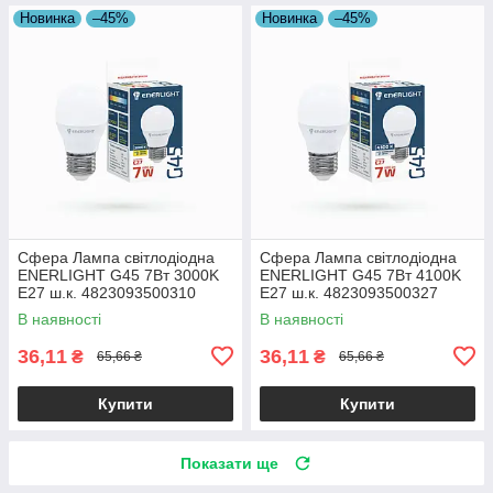
Новинка
–45%
Новинка
–45%
Сфера Лампа світлодіодна
Сфера Лампа світлодіодна
ENERLIGHT G45 7Вт 3000K
ENERLIGHT G45 7Вт 4100K
E27 ш.к. 4823093500310
E27 ш.к. 4823093500327
19824
19824
В наявності
В наявності
36,11
36,11
₴
₴
65,66 ₴
65,66 ₴
Купити
Купити
Показати ще