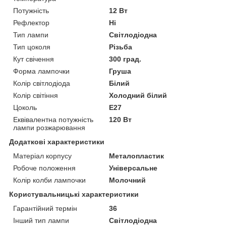
Потужність
12 Вт
Рефлектор
Ні
Тип лампи
Світлодіодна
Тип цоколя
Різьба
Кут свічення
300 град.
Форма лампочки
Груша
Колір світлодіода
Білий
Колір світіння
Холодний білий
Цоколь
E27
Еквівалентна потужність
120 Вт
лампи розжарювання
Додаткові характеристики
Матеріал корпусу
Металопластик
Робоче положення
Універсальне
Колір колби лампочки
Молочний
Користувальницькі характеристики
Гарантійний термін
36
Інший тип лампи
Світлодіодна