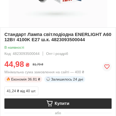
Стандарт Лампа світлодіодна ENERLIGHT A60
12Вт 4100K E27 ш.к. 4823093500044
В наявності
Код: 4823093500044
Опт і роздріб
44,98
₴
81,79 ₴
Мінімальна сума замовлення на сайті — 400 ₴
Економія
36.81 ₴
Залишилось
24 дні
41,24 ₴
від 40 шт.
Купити
або