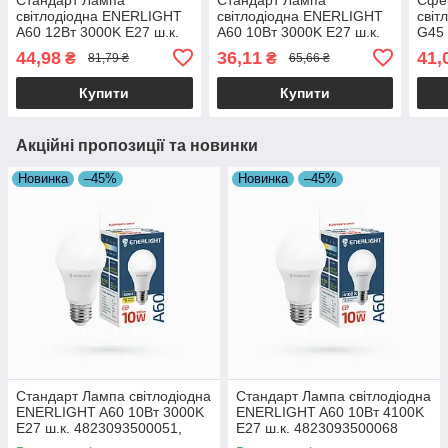
світлодіодна ENERLIGHT
світлодіодна ENERLIGHT
світ
A60 12Вт 3000K E27 ш.к.
A60 10Вт 3000K E27 ш.к.
G45 
4823093500037, 10шт/уп
4823093500051, 10шт/уп
ш.к.
44,98
36,11
41,
₴
₴
81,79 ₴
65,66 ₴
19824
19824
уп 1
Купити
Купити
Акційні пропозиції та новинки
Новинка
–45%
Новинка
–45%
Стандарт Лампа світлодіодна
Стандарт Лампа світлодіодна
ENERLIGHT A60 10Вт 3000K
ENERLIGHT A60 10Вт 4100K
E27 ш.к. 4823093500051,
E27 ш.к. 4823093500068
10шт/уп 19824