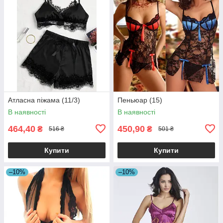
Атласна піжама (11/3)
Пеньюар (15)
В наявності
В наявності
464,40
450,90
₴
₴
516 ₴
501 ₴
Купити
Купити
–10%
–10%