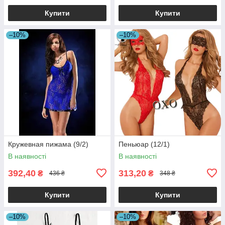
Купити
Купити
–10%
–10%
Кружевная пижама (9/2)
Пеньюар (12/1)
В наявності
В наявності
392,40
313,20
₴
₴
436 ₴
348 ₴
Купити
Купити
–10%
–10%