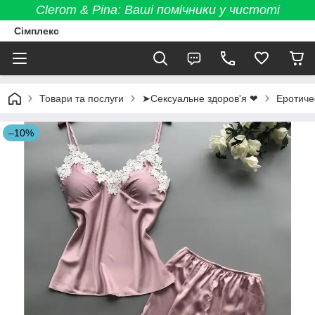
Clerom & Pina: Ваші помічники у чистоті
Сімплекс
Товари та послуги
➤Сексуальне здоров'я ❤
Еротиче
–10%