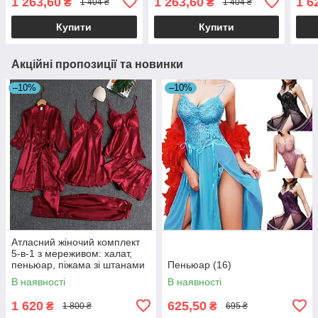
1 263,60
1 263,60
1 6
₴
₴
1 404 ₴
1 404 ₴
штан
Купити
Купити
Акційні пропозиції та новинки
–10%
–10%
Атласний жіночий комплект
5-в-1 з мереживом: халат,
пеньюар, піжама зі штанами
Пеньюар (16)
та поясом
В наявності
В наявності
1 620
625,50
₴
₴
1 800 ₴
695 ₴