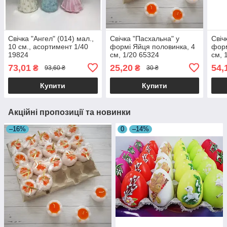
Свічка "Ангел" (014) мал.,
Свічка "Пасхальна" у
Свіч
10 см., асортимент 1/40
формі Яйця половинка, 4
форм
19824
см, 1/20 65324
см, 
73,01
25,20
54,
₴
₴
93,60 ₴
30 ₴
Купити
Купити
Акційні пропозиції та новинки
–16%
0
–14%