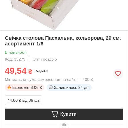
Свічка столова Пасхальна, кольорова, 29 см,
асортимент 1/6
В наявності
Код: 33279
Опт і роздріб
49,54
₴
57,60 ₴
Мінімальна сума замовлення на сайті — 400 ₴
Економія
8.06 ₴
Залишилось
24 дні
44,80 ₴
від 36 шт.
Купити
або