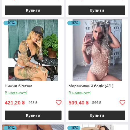
Купити
Купити
–10%
–10%
Нижня білизна
Мереживний бодік (4/1)
В наявності
В наявності
421,20
509,40
₴
₴
468 ₴
566 ₴
Купити
Купити
–10%
–10%