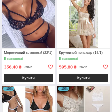
Мереживний комплект! (22\1)
Кружевной пеньюар (15/1)
В наявності
В наявності
356,40
595,80
₴
₴
396 ₴
662 ₴
Купити
Купити
–10%
–10%