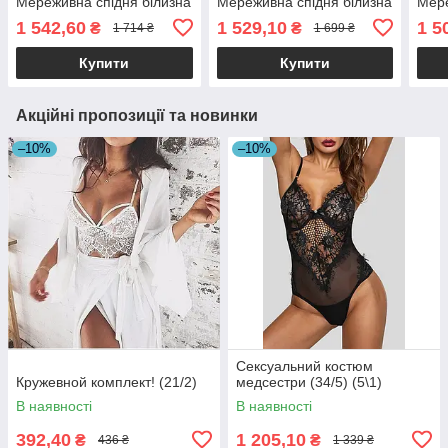
Мереживна спідня білизна
Мереживна спідня білизна
Мере
1 542,60
1 529,10
1 5
₴
₴
1 714 ₴
1 699 ₴
Купити
Купити
Акційні пропозиції та новинки
–10%
–10%
Сексуальний костюм
Кружевной комплект! (21/2)
медсестри (34/5) (5\1)
В наявності
В наявності
392,40
1 205,10
₴
₴
436 ₴
1 339 ₴