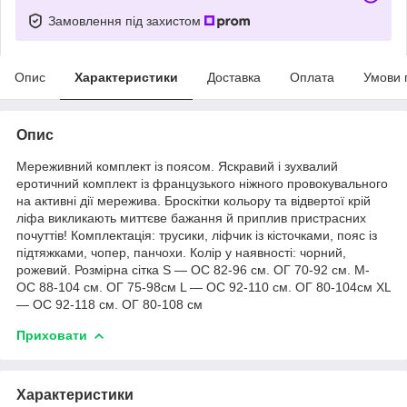
Замовлення під захистом
Опис
Характеристики
Доставка
Оплата
Умови 
Опис
Мереживний комплект із поясом. Яскравий і зухвалий
еротичний комплект із французького ніжного провокувального
на активні дії мережива. Броскітки кольору та відвертої крій
ліфа викликають миттєве бажання й приплив пристрасних
почуттів! Комплектація: трусики, ліфчик із кісточками, пояс із
підтяжками, чопер, панчохи. Колір у наявності: чорний,
рожевий. Розмірна сітка S — ОС 82-96 см. ОГ 70-92 см. M-
ОС 88-104 см. ОГ 75-98см L — ОС 92-110 см. ОГ 80-104см ХL
— ОС 92-118 см. ОГ 80-108 см
Приховати
Характеристики