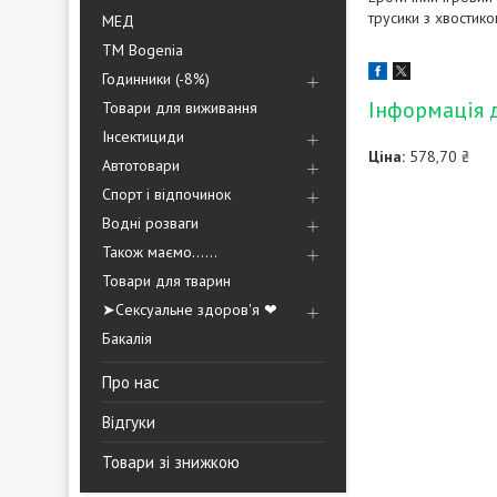
трусики з хвостико
МЕД
ТМ Bogenia
Годинники (-8%)
Інформація 
Товари для виживання
Інсектициди
Ціна:
578,70 ₴
Автотовари
Спорт і відпочинок
Водні розваги
Також маємо......
Товари для тварин
➤Сексуальне здоров'я ❤
Бакалія
Про нас
Відгуки
Товари зі знижкою