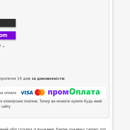
7
протягом 14 днів
за домовленістю
ні електронні платежі. Тепер ви можете купити будь-який
сайту.
ний убір (догляд із вушками), бантик, рукавиці, гартер, топ,