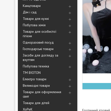
Канцтовари
Дім і сад
Товари для кухні
Побутова хімія
Товари для особистої
гігієни
Одноразовий посуд
Господарські товари
Засоби для догляду за
взуттям
Побутова техніка
ТМ BIOTON
Електро товари
Великодні товари
Товари для оформлення
свят
Товари для дітей
ХоРеК
Еротичний ігровий 