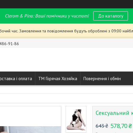
Clerom & Pina: Ваші помічники у чистоті
До каталогу
обочий час. Замовлення та повідомлення будуть оброблені з 09:00 найбл
 486-91-86
оставка і оплата
ТМ Горячая Хозяйка
Повернення і обмін
Сексуальний 
578,70 ₴
643 ₴