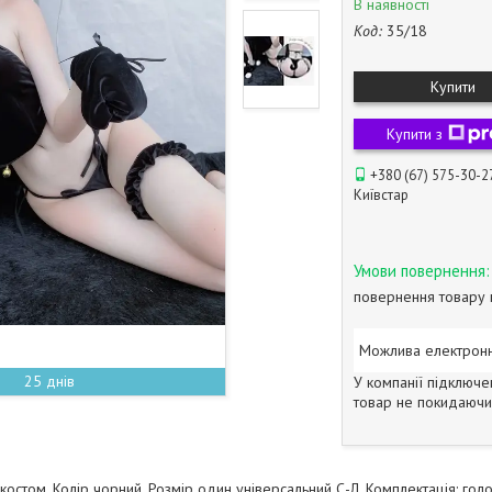
В наявності
Код:
35/18
Купити
Купити з
+380 (67) 575-30-2
Київстар
повернення товару 
25 днів
У компанії підключе
товар не покидаючи 
костом. Колір чорний. Розмір один універсальний С-Л. Комплектація: голов