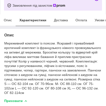
Замовлення під захистом
Опис
Характеристики
Доставка
Оплата
Умови 
Опис
Мереживний комплект із поясом. Яскравий і привабливий
еротичний комплект із французького ніжного провокувального
на активні дії мережива. Броскітки кольору та відвертий крій
ліфа викликає миттєве бажання й приплив пристрасних
почуттів! Колір у наявності чорний, червоний. Комплектація:
трусики з регулюванням, ліфчик із кісточками, пояс із
підтяжками, чопер, гартери, панчохи на замовлення. Панчохи
сіточкою з ажуром на гумці, панчохи нейлонові з ажуром на
гумці, панчохи нейлонові з ажуром на силіконі. Розмірна сітка
S — ОС 82-104 см. ОГ 70-96см. M- ОС 88-110 см. ОГ 75-
102см L — ОС 92-120 см. ОГ 80-108 см ХL — ОС 96-132 см.
ОГ 82-114см
Приховати