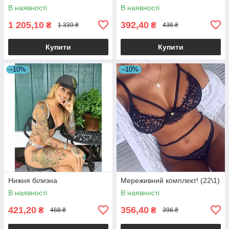
В наявності
В наявності
1 205,10
392,40
₴
₴
1 339 ₴
436 ₴
Купити
Купити
–10%
–10%
Нижня білизна
Мереживний комплект! (22\1)
В наявності
В наявності
421,20
356,40
₴
₴
468 ₴
396 ₴