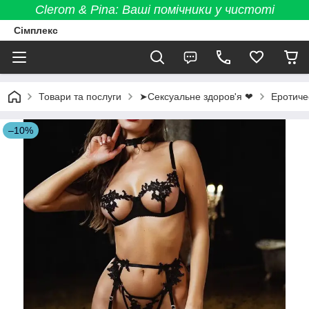
Clerom & Pina: Ваші помічники у чистоті
Сімплекс
Товари та послуги
➤Сексуальне здоров'я ❤
Еротиче
–10%