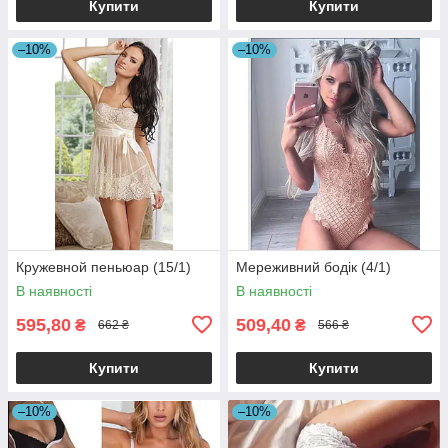
Купити
Купити
–10%
–10%
Кружевной пеньюар (15/1)
Мереживний бодік (4/1)
В наявності
В наявності
595,80
509,40
₴
₴
662 ₴
566 ₴
Купити
Купити
–10%
–10%