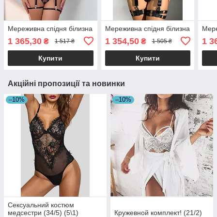
Мереживна спідня білизна
Мереживна спідня білизна
Мере
1 365,30
1 354,50
1 3
₴
₴
1 517 ₴
1 505 ₴
Купити
Купити
Акційні пропозиції та новинки
–10%
–10%
Сексуальний костюм
медсестри (34/5) (5\1)
Кружевной комплект! (21/2)