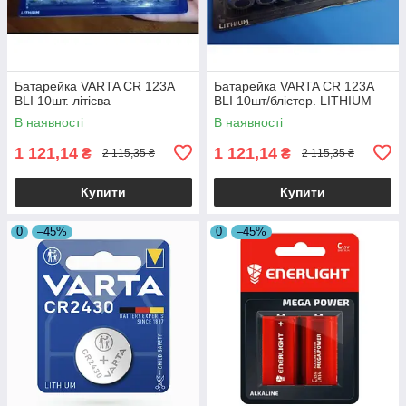
Батарейка VARTA CR 123A
Батарейка VARTA CR 123A
BLI 10шт. літієва
BLI 10шт/блістер. LITHIUM
В наявності
В наявності
1 121,14
1 121,14
₴
₴
2 115,35 ₴
2 115,35 ₴
Купити
Купити
0
–45%
0
–45%