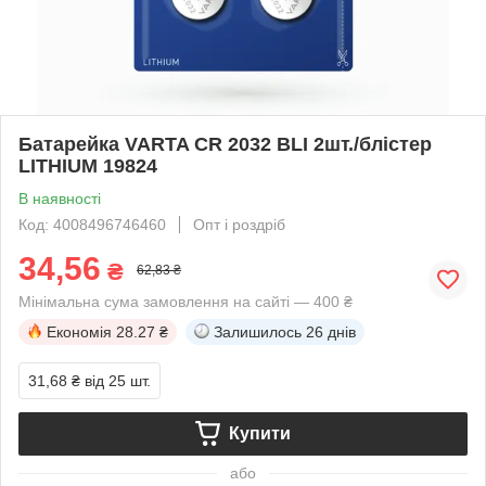
Батарейка VARTA CR 2032 BLI 2шт./блістер
LITHIUM 19824
В наявності
Код: 4008496746460
Опт і роздріб
34,56
₴
62,83 ₴
Мінімальна сума замовлення на сайті — 400 ₴
Економія
28.27 ₴
Залишилось
26 днів
31,68 ₴
від 25 шт.
Купити
або