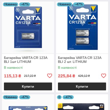
Новинка
–47%
Новинка
–47%
Батарейка VARTA CR 123A
Батарейка VARTA CR 123A
BLI 1шт LITHIUM
BLI 2 шт. LITHIUM
В наявності
В наявності
115,13
225,84
₴
₴
217,22 ₴
426,12 ₴
Купити
Купити
Новинка
–47%
0
–47%