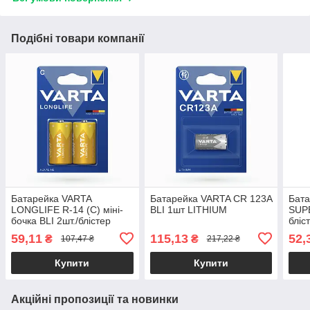
Подібні товари компанії
Батарейка VARTA
Батарейка VARTA CR 123A
Бат
LONGLIFE R-14 (C) міні-
BLI 1шт LITHIUM
SUPE
бочка BLI 2шт./блістер
блі
ALKALINE 38315
(боч
59,11
115,13
52,
₴
₴
107,47 ₴
217,22 ₴
Купити
Купити
Акційні пропозиції та новинки