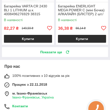
Батарейка VARTA CR 2430
Батарейка ENERLIGHT
BLI 1 LITHIUM ш.к.
MEGA POWER C (міні Бочка)
4008496276929 38315
АЛКАЛАЙН (БЛІСТЕР) 2 шт./
бл 4823093503380 19824
В наявності
В наявності
82,27
36,38
₴
₴
149,59 ₴
66,14 ₴
Купити
Купити
Показати ще
Про нас
100% позитивних з 10 відгуків за рік
Працює з 22.11.2018
м. Івано-Франківськ
Івано-Франківськ, Україна
Контакти