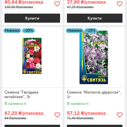
80,64
37,80
₴/упаковка
₴/упаковка
100,80 ₴/упаковка
47,25 ₴/упаковка
Купити
Купити
Новинка
–20%
Новинка
–20%
Семена "Гвоздика
Семена "Матиола двурогая",
китайская", 3г
1г .
В наявності
В наявності
67,20
57,12
₴/упаковка
₴/упаковка
84 ₴/упаковка
71,40 ₴/упаковка