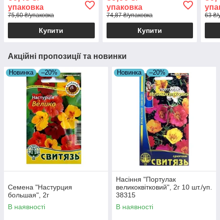
упаковка
упаковка
упа
75,60 ₴/упаковка
74,87 ₴/упаковка
63 ₴/
Купити
Купити
Акційні пропозиції та новинки
Новинка
–20%
Новинка
–20%
Насіння "Портулак
Семена "Настурция
великоквітковий", 2г 10 шт./уп.
большая", 2г
38315
В наявності
В наявності