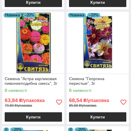
Купити
Купити
Новинка
–20%
Новинка
–20%
Семена "Астра карликовая
Семена "Георгина
пивониеподибна смесь", 3г
перистые", 3г
В наявності
В наявності
63,84
68,54
₴/упаковка
₴/упаковка
79,80 ₴/упаковка
85,68 ₴/упаковка
Купити
Купити
0
–20%
0
–20%