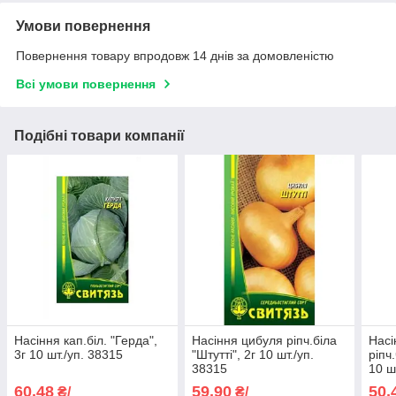
Умови повернення
Повернення товару впродовж 14 днів за домовленістю
Всі умови повернення
Подібні товари компанії
Насіння кап.бiл. "Герда",
Насіння цибуля рiпч.біла
Насі
3г 10 шт./уп. 38315
"Штутті", 2г 10 шт./уп.
рiпч
38315
10 ш
60,48
59,90
50,
₴/
₴/