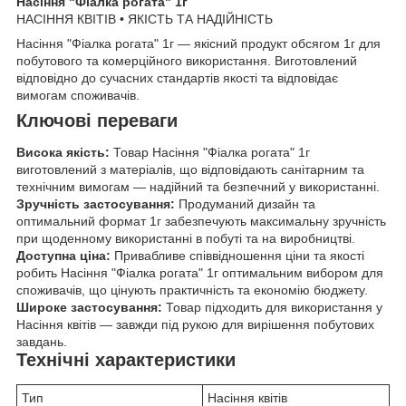
Насіння "Фіалка рогата" 1г
НАСІННЯ КВІТІВ • ЯКІСТЬ ТА НАДІЙНІСТЬ
Насіння "Фіалка рогата" 1г — якісний продукт обсягом 1г для
побутового та комерційного використання. Виготовлений
відповідно до сучасних стандартів якості та відповідає
вимогам споживачів.
Ключові переваги
Висока якість:
Товар Насіння "Фіалка рогата" 1г
виготовлений з матеріалів, що відповідають санітарним та
технічним вимогам — надійний та безпечний у використанні.
Зручність застосування:
Продуманий дизайн та
оптимальний формат 1г забезпечують максимальну зручність
при щоденному використанні в побуті та на виробництві.
Доступна ціна:
Привабливе співвідношення ціни та якості
робить Насіння "Фіалка рогата" 1г оптимальним вибором для
споживачів, що цінують практичність та економію бюджету.
Широке застосування:
Товар підходить для використання у
Насіння квітів — завжди під рукою для вирішення побутових
завдань.
Технічні характеристики
Тип
Насіння квітів