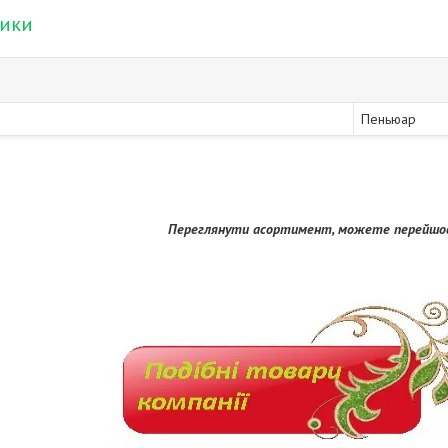
тики
Пеньюар
Переглянути асортимент, можете перейшов