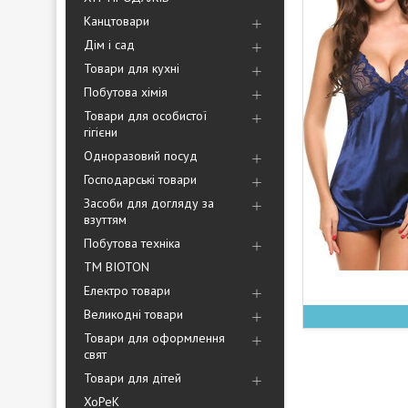
Канцтовари
Дім і сад
Товари для кухні
Побутова хімія
Товари для особистої
гігієни
Одноразовий посуд
Господарські товари
Засоби для догляду за
взуттям
Побутова техніка
ТМ BIOTON
Електро товари
Великодні товари
Товари для оформлення
свят
Товари для дітей
ХоРеК