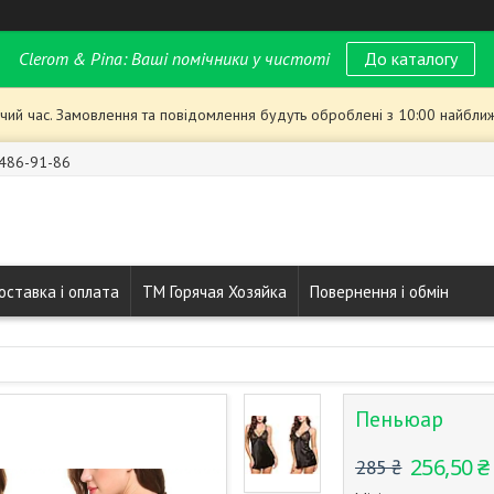
Clerom & Pina: Ваші помічники у чистоті
До каталогу
чий час. Замовлення та повідомлення будуть оброблені з 10:00 найближ
 486-91-86
оставка і оплата
ТМ Горячая Хозяйка
Повернення і обмін
Пеньюар
256,50 ₴
285 ₴