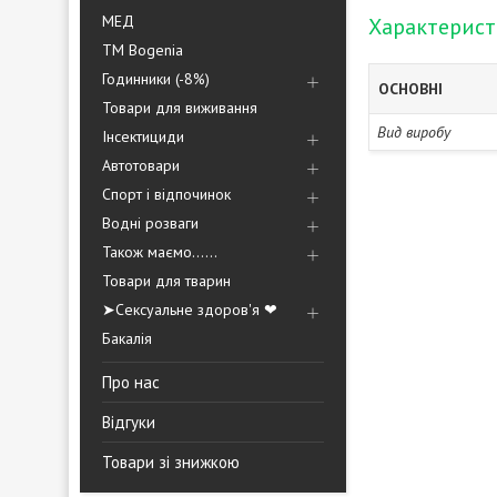
МЕД
Характерис
ТМ Bogenia
Годинники (-8%)
ОСНОВНІ
Товари для виживання
Вид виробу
Інсектициди
Автотовари
Спорт і відпочинок
Водні розваги
Також маємо......
Товари для тварин
➤Сексуальне здоров'я ❤
Бакалія
Про нас
Відгуки
Товари зі знижкою