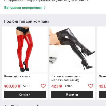
Повернення товару впродовж 14 днів за домовленістю
Всі умови повернення
Подібні товари компанії
Латексні панчохи.
Латексні панчохи з
Лате
мереживом (46/8)
460,80
423
421
₴
₴
512 ₴
470 ₴
Купити
Купити