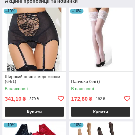
Акційні пропозиції та новинки
–10%
–10%
Широкий пояс з мереживом
(64/1)
Панчохи білі ()
В наявності
В наявності
341,10
172,80
₴
₴
379 ₴
192 ₴
Купити
Купити
–10%
–10%