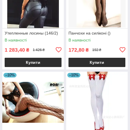
Утепленные лосины (146/2)
Панчохи на силіконі ()
В наявності
В наявності
1 283,40
172,80
₴
₴
1 426 ₴
192 ₴
Купити
Купити
–10%
–10%