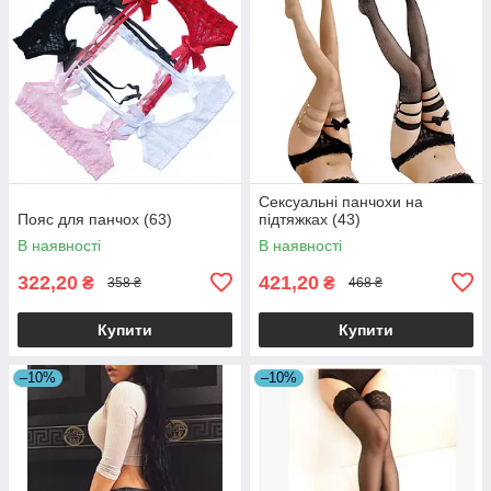
Сексуальні панчохи на
Пояс для панчох (63)
підтяжках (43)
В наявності
В наявності
322,20
421,20
₴
₴
358 ₴
468 ₴
Купити
Купити
–10%
–10%