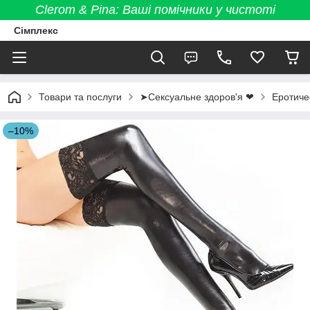
Clerom & Pina: Ваші помічники у чистоті
Сімплекс
Товари та послуги
➤Сексуальне здоров'я ❤
Еротиче
–10%