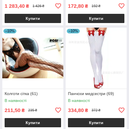
1 283,40
172,80
₴
₴
1 426 ₴
192 ₴
Купити
Купити
–10%
–10%
Колготи сітка (61)
Панчохи медсестри (69)
В наявності
В наявності
211,50
334,80
₴
₴
235 ₴
372 ₴
Купити
Купити