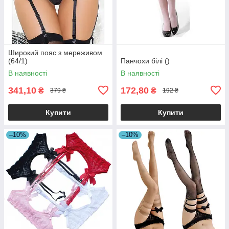
Широкий пояс з мереживом
(64/1)
Панчохи білі ()
В наявності
В наявності
341,10
172,80
₴
₴
379 ₴
192 ₴
Купити
Купити
–10%
–10%