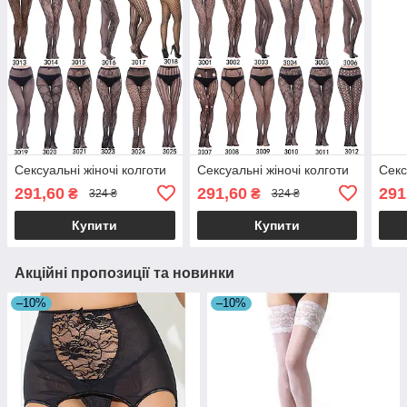
Сексуальні жіночі колготи
Сексуальні жіночі колготи
Секс
291,60
291,60
291
₴
₴
324 ₴
324 ₴
Купити
Купити
Акційні пропозиції та новинки
–10%
–10%