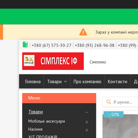
Зараз у компанії нер
+380 (67) 575-30-27
+380 (93) 268-96-08
+380 (99)
Сімплекс
Головна
Товари
Про компанію
Контакти
Д
Товари
–10%
Мобільні аксесуари
Насіння
ХІТ ПРОДАЖІВ