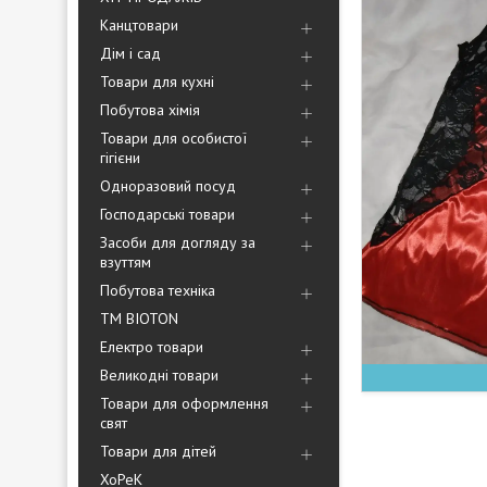
Канцтовари
Дім і сад
Товари для кухні
Побутова хімія
Товари для особистої
гігієни
Одноразовий посуд
Господарські товари
Засоби для догляду за
взуттям
Побутова техніка
ТМ BIOTON
Електро товари
Великодні товари
Товари для оформлення
свят
Товари для дітей
ХоРеК