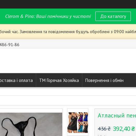
Clerom & Pina: Ваші помічники у чистоті
До каталогу
обочий час. Замовлення та повідомлення будуть оброблені з 09:00 найбл
 486-91-86
оставка і оплата
ТМ Горячая Хозяйка
Повернення і обмін
Атласный пен
392,40 ₴
436 ₴