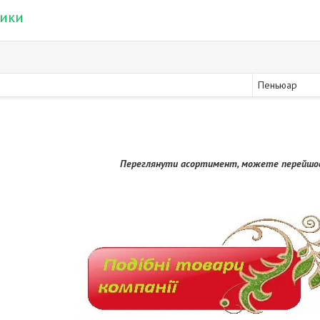
тики
Пеньюар
Переглянути асортимент, можете перейшов