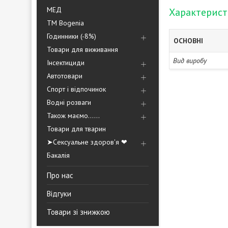
МЕД
Характерис
ТМ Bogenia
Годинники (-8%)
ОСНОВНІ
Товари для виживання
Вид виробу
Інсектициди
Автотовари
Спорт і відпочинок
Водні розваги
Також маємо......
Товари для тварин
➤Сексуальне здоров'я ❤
Бакалія
Про нас
Відгуки
Товари зі знижкою