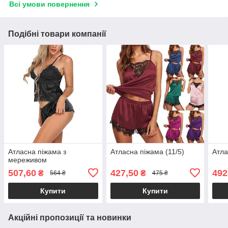
Всі умови повернення
Подібні товари компанії
Атласна піжама з
Атласна піжама (11/5)
Атла
мереживом
507,60
427,50
492
₴
₴
564 ₴
475 ₴
Купити
Купити
Акційні пропозиції та новинки