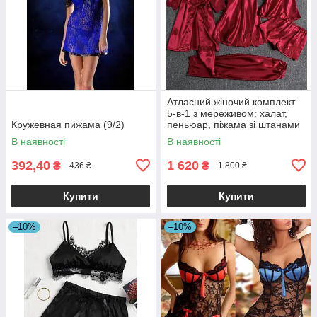
Атласний жіночий комплект
5-в-1 з мереживом: халат,
Кружевная пижама (9/2)
пеньюар, піжама зі штанами
та поясом
В наявності
В наявності
392,40
1 620
₴
₴
436 ₴
1 800 ₴
Купити
Купити
–10%
–10%