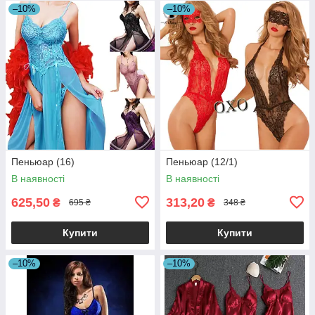
–10%
–10%
Пеньюар (16)
Пеньюар (12/1)
В наявності
В наявності
625,50
313,20
₴
₴
695 ₴
348 ₴
Купити
Купити
–10%
–10%