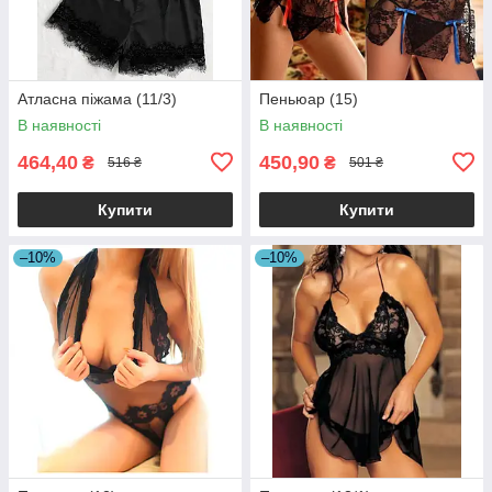
Атласна піжама (11/3)
Пеньюар (15)
В наявності
В наявності
464,40
450,90
₴
₴
516 ₴
501 ₴
Купити
Купити
–10%
–10%