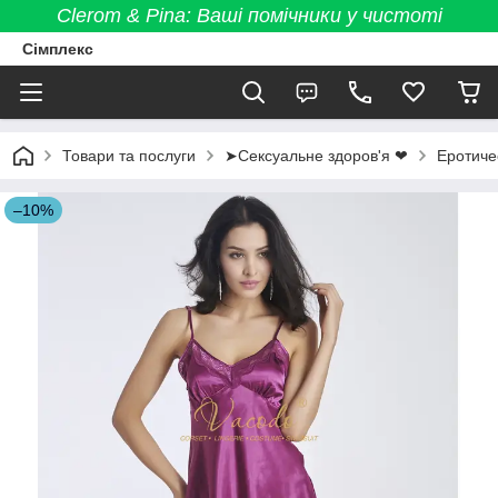
Clerom & Pina: Ваші помічники у чистоті
Сімплекс
Товари та послуги
➤Сексуальне здоров'я ❤
Еротиче
–10%