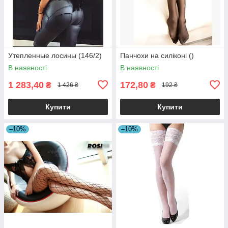
Утепленные лосины (146/2)
Панчохи на силіконі ()
В наявності
В наявності
1 283,40
172,80
₴
₴
1 426 ₴
192 ₴
Купити
Купити
–10%
–10%