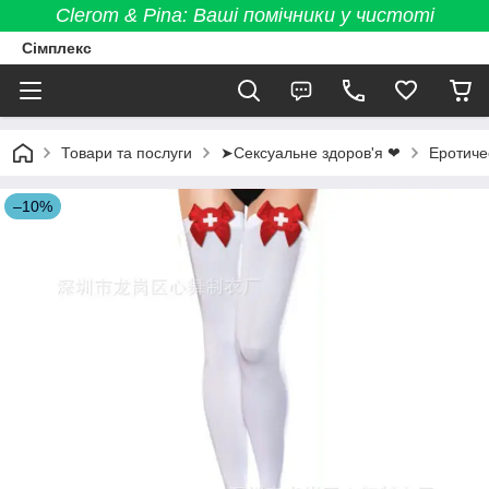
Clerom & Pina: Ваші помічники у чистоті
Сімплекс
Товари та послуги
➤Сексуальне здоров'я ❤
Еротиче
–10%