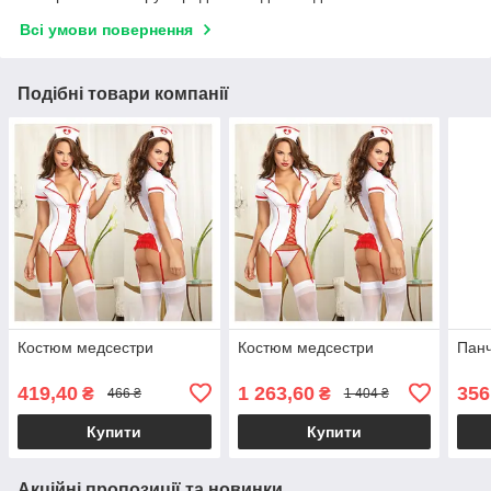
Всі умови повернення
Подібні товари компанії
Костюм медсестри
Костюм медсестри
Панч
419,40
1 263,60
356
₴
₴
466 ₴
1 404 ₴
Купити
Купити
Акційні пропозиції та новинки