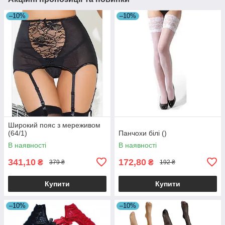
–10%
–10%
Широкий пояс з мереживом
(64/1)
Панчохи білі ()
В наявності
В наявності
341,10
172,80
₴
₴
379 ₴
192 ₴
Купити
Купити
–10%
–10%