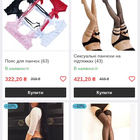
Сексуальні панчохи на
Пояс для панчох (63)
підтяжках (43)
В наявності
В наявності
322,20
421,20
₴
₴
358 ₴
468 ₴
Купити
Купити
–10%
–10%