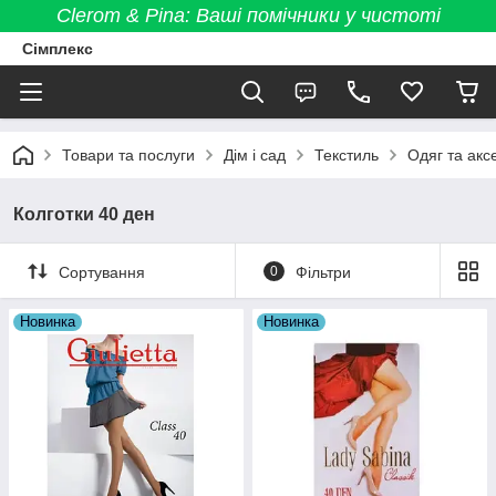
Clerom & Pina: Ваші помічники у чистоті
Сімплекс
Товари та послуги
Дім і сад
Текстиль
Одяг та акс
Колготки 40 ден
Сортування
0
Фільтри
Новинка
Новинка