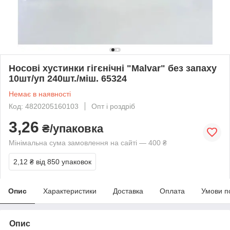
Носові хустинки гігєнічні "Malvar" без запаху
10шт/уп 240шт./міш. 65324
Немає в наявності
Код: 4820205160103
Опт і роздріб
3,26
₴/упаковка
Мінімальна сума замовлення на сайті — 400 ₴
2,12 ₴
від 850 упаковок
Опис
Характеристики
Доставка
Оплата
Умови п
Опис