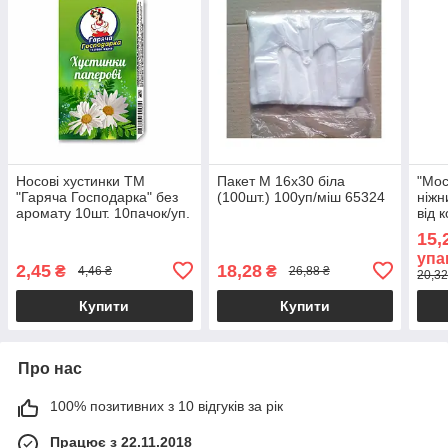
Носові хустинки ТМ
Пакет М 16х30 біла
"Мос
"Гаряча Господарка" без
(100шт.) 100уп/міш 65324
ніжн
аромату 10шт. 10пачок/уп.
від 
200шт.у мішку 65324
код 
15,
упа
2,45
18,28
₴
₴
4,46 ₴
26,88 ₴
20,32
Купити
Купити
Про нас
100% позитивних з 10 відгуків за рік
Працює з 22.11.2018