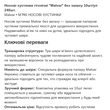
Носові хустинки гігєнічні "Malvar" без запаху 10шт/уп
240шт.
Malvar • М'ЯКІ НОСОВІ ХУСТИНКИ
Носові хустинки Malvar без запаху — тришарові паперові
хустинки преміальної якості для щоденного використання.
Надзвичайно м'які та ніжні на дотик, ідеально підходять для
чутливої шкіри.
Ключові переваги
Тришарова структура:
Три шари м'якого целюлозного
паперу забезпечують чудове поглинання та надійний захист,
не залишаючи ворсинок та не розпадаючись при
використанні.
Ніжність до шкіри:
Спеціальна формула паперу Malvar
бережно ставиться до чутливої шкіри носа та обличчя —
ідеально підходить для тих, хто страждає від алергії або
застуди.
Зручний формат:
Компактна упаковка на 10шт легко
поміщається у кишеню, сумочку або відділення
автомобільного підлокітника для використання у будь-який
момент.
Оптимальна ціна:
Відсутність аромату робить хустинки