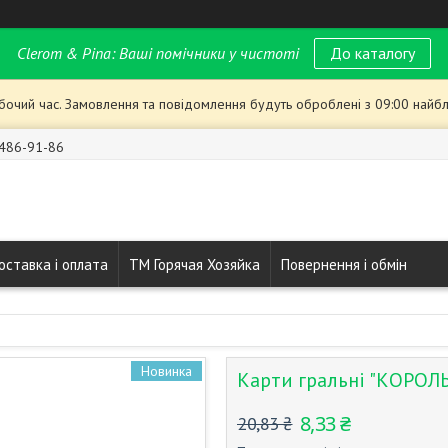
Clerom & Pina: Ваші помічники у чистоті
До каталогу
обочий час. Замовлення та повідомлення будуть оброблені з 09:00 найбл
 486-91-86
оставка і оплата
ТМ Горячая Хозяйка
Повернення і обмін
Новинка
Карти гральні "КОРОЛЬ"
8,33 ₴
20,83 ₴