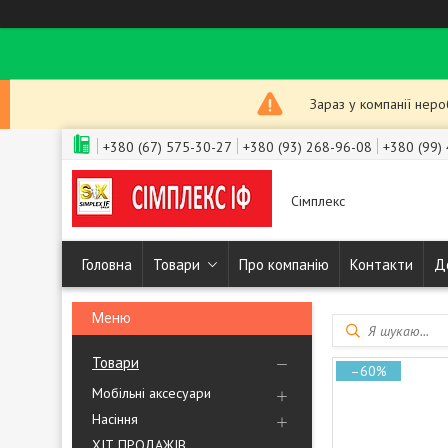
Зараз у компанії нер
+380 (67) 575-30-27
+380 (93) 268-96-08
+380 (99)
Сімплекс
Головна
Товари
Про компанію
Контакти
Д
Товари
–60%
Мобільні аксесуари
Насіння
ХІТ ПРОДАЖІВ