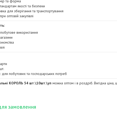
мір та форма
тандартам якості та безпеки
вка для зберігання та транспортування
 при оптовій закупівлі
ть:
побутове використання
магазини
приємства
влі
карти
шт.
: для побутових та господарських потреб
альні КОРОЛЬ 54 шт.\10шт.\уп
можна оптом і в роздріб. Вигідна ціна, ш
для замовлення