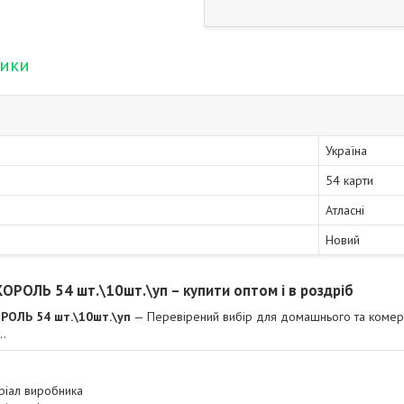
тики
Україна
54 карти
Атласні
Новий
КОРОЛЬ 54 шт.\10шт.\уп – купити оптом і в роздріб
РОЛЬ 54 шт.\10шт.\уп
— Перевірений вибір для домашнього та комерці
..
ріал виробника