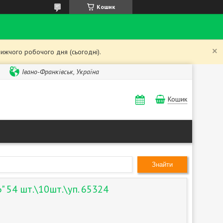
Кошик
ижчого робочого дня (сьогодні).
Івано-Франківськ, Україна
Кошик
Знайти
 54 шт.\10шт.\уп. 65324