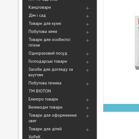
Канцтовари
Дім і сад
Товари для кухні
Побутова хімія
Товари для особистої
гігієни
Одноразовий посуд
Господарські товари
Засоби для догляду за
взуттям
Побутова техніка
ТМ BIOTON
Електро товари
Великодні товари
Товари для оформлення
свят
Товари для дітей
ХоРеК