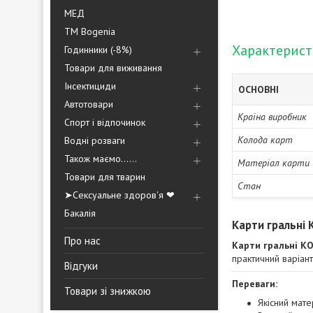
МЕД
ТМ Bogenia
Характерис
Годинники (-8%)
Товари для виживання
Інсектициди
ОСНОВНІ
Автотовари
Країна виробник
Спорт і відпочинок
Колода карт
Водні розваги
Також маємо......
Матеріал карти
Товари для тварин
Стан
➤Сексуальне здоров'я ❤
Бакалія
Карти гральні 
Про нас
Карти гральні КО
практичний варіант
Відгуки
Переваги:
Товари зі знижкою
Якісний мате