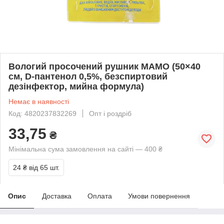
Вологий просочений рушник МАМО (50×40
см, D-пантенол 0,5%, безспиртовий
дезінфектор, мийна формула)
Немає в наявності
Код: 4820237832269
Опт і роздріб
33,75
₴
Мінімальна сума замовлення на сайті — 400 ₴
24 ₴
від 65 шт.
Опис
Доставка
Оплата
Умови повернення