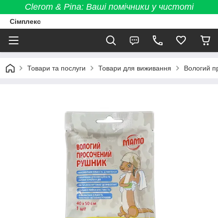
Clerom & Pina: Ваші помічники у чистоті
Сімплекс
Товари та послуги
Товари для виживання
Вологий п