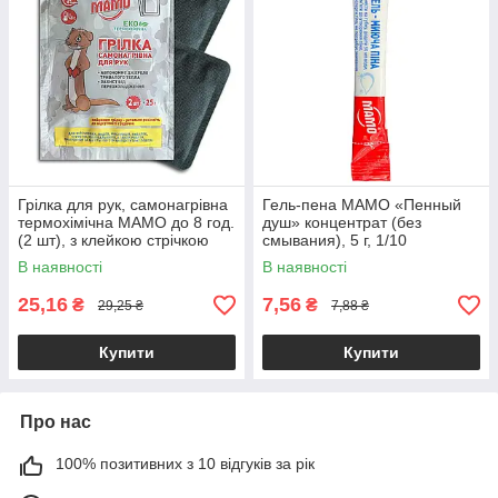
Грілка для рук, самонагрівна
Гель-пена МАМО «Пенный
термохімічна МАМО до 8 год.
душ» концентрат (без
(2 шт), з клейкою стрічкою
смывания), 5 г, 1/10
65324
В наявності
В наявності
25,16
7,56
₴
₴
29,25 ₴
7,88 ₴
Купити
Купити
Про нас
100% позитивних з 10 відгуків за рік