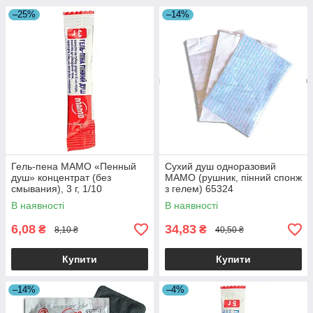
–25%
–14%
Гель-пена МАМО «Пенный
Сухий душ одноразовий
душ» концентрат (без
МАМО (рушник, пінний спонж
смывания), 3 г, 1/10
з гелем) 65324
В наявності
В наявності
6,08
34,83
₴
₴
8,10 ₴
40,50 ₴
Купити
Купити
–14%
–4%