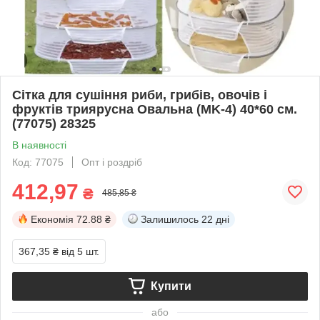
Сітка для сушіння риби, грибів, овочів і
фруктів триярусна Овальна (MK-4) 40*60 см.
(77075) 28325
В наявності
Код: 77075
Опт і роздріб
412,97
₴
485,85 ₴
Економія
72.88 ₴
Залишилось
22 дні
367,35 ₴
від 5 шт.
Купити
або