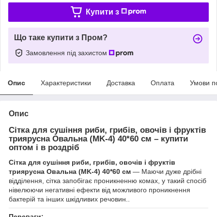
Купити з
Що таке купити з Пром?
Замовлення під захистом
Опис
Характеристики
Доставка
Оплата
Умови п
Опис
Сітка для сушіння риби, грибів, овочів і фруктів
триярусна Овальна (MK-4) 40*60 см – купити
оптом і в роздріб
Сітка для сушіння риби, грибів, овочів і фруктів
триярусна Овальна (MK-4) 40*60 см
— Маючи дуже дрібні
відділення, сітка запобігає проникненню комах, у такий спосіб
нівелюючи негативні ефекти від можливого проникнення
бактерій та інших шкідливих речовин..
Переваги: