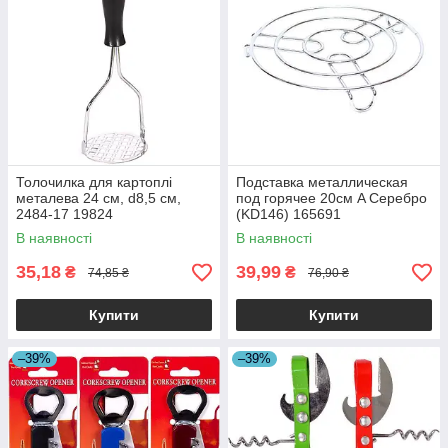
Толочилка для картоплі
Подставка металлическая
металева 24 см, d8,5 см,
под горячее 20см A Серебро
2484-17 19824
(KD146) 165691
В наявності
В наявності
35,18
39,99
₴
₴
74,85 ₴
76,90 ₴
Купити
Купити
–39%
–39%