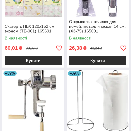
Открывалка-точилка для
Скатерть ПВХ 120x152 см,
ножей, металлическая 14 см.
эконом (ТЕ-061) 165691
(X3-75) 165691
В наявності
В наявності
60,01
26,38
₴
₴
98,37 ₴
43,24 ₴
Купити
Купити
–39%
–39%