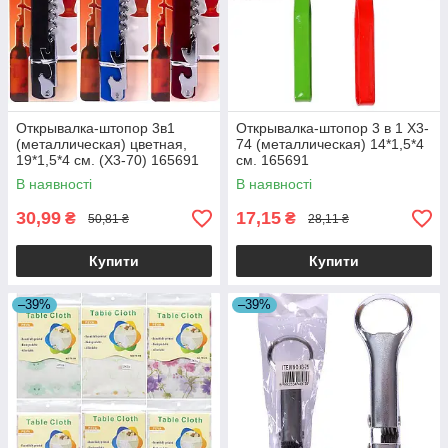
Открывалка-штопор 3в1
Открывалка-штопор 3 в 1 X3-
(металлическая) цветная,
74 (металлическая) 14*1,5*4
19*1,5*4 см. (X3-70) 165691
см. 165691
В наявності
В наявності
30,99
17,15
₴
₴
50,81 ₴
28,11 ₴
Купити
Купити
–39%
–39%