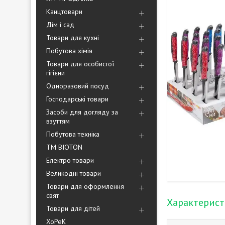
Канцтовари
Дім і сад
Товари для кухні
Побутова хімія
Товари для особистої
гігієни
Одноразовий посуд
Господарські товари
Засоби для догляду за
взуттям
Побутова техніка
ТМ BIOTON
Електро товари
Великодні товари
Товари для оформлення
свят
Характерис
Товари для дітей
ХоРеК