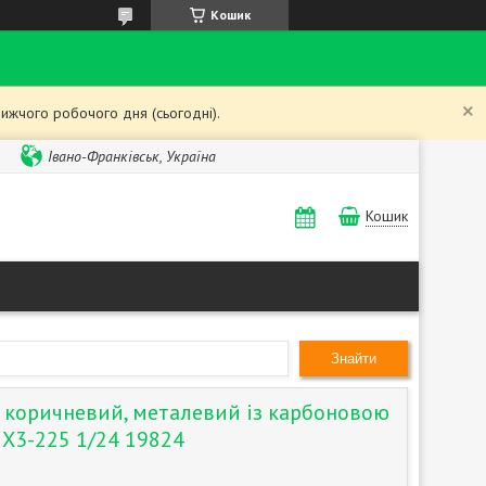
Кошик
ижчого робочого дня (сьогодні).
Івано-Франківськ, Україна
Кошик
Знайти
 коричневий, металевий із карбоновою
 X3-225 1/24 19824