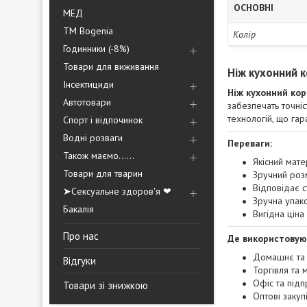
ОСНОВНІ
МЕД
ТМ Bogenia
Колір
Годинники (-8%)
Товари для виживання
Ніж кухонний к
Інсектициди
Ніж кухонний кор
Автотовари
забезпечать точніс
технологій, що гар
Спорт і відпочинок
Водні розваги
Переваги:
Також маємо......
Якісний мате
Товари для тварин
Зручний роз
Відповідає с
➤Сексуальне здоров'я ❤
Зручна упако
Бакалія
Вигідна ціна
Про нас
Де використовую
Домашнє та 
Відгуки
Торгівля та 
Офіс та під
Товари зі знижкою
Оптові закупі