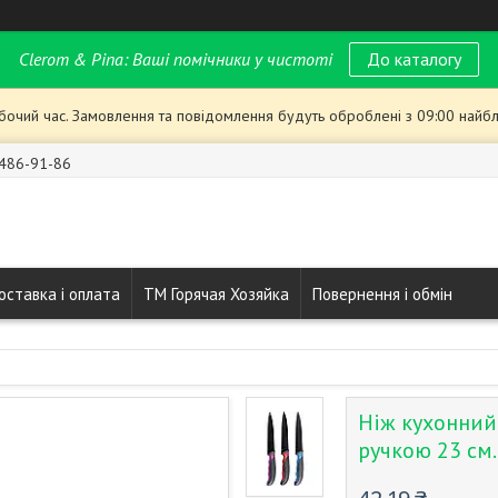
Clerom & Pina: Ваші помічники у чистоті
До каталогу
обочий час. Замовлення та повідомлення будуть оброблені з 09:00 найбл
 486-91-86
оставка і оплата
ТМ Горячая Хозяйка
Повернення і обмін
Ніж кухонний
ручкою 23 см.