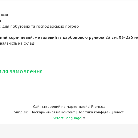
 ножі
м
: для побутових та господарських потреб
ний коричневий, металевий із карбоновою ручкою 23 см. X3-225
мо
 наявність на складі.
для замовлення
Сайт створений на маркетплейсі
Prom.ua
Simplex |
Поскаржитися на контент
|
Політика конфіденційності
Select Language
▼