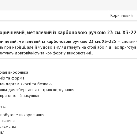
Коричневий
оричневий, металевий із карбоновою ручкою 23 см. X3-225
ичневий, металевий із карбоновою ручкою 23 см. X3-225
— стильний
ть при нарізці, але й чудово виглядатимуть на столі або під час приготу
антують довговічність та комфорт у використанні..
ріал виробника
мір та форма
тандартам якості та безпеки
вка для зберігання та транспортування
 при оптовій закупівлі
ть:
побутове використання
магазини
приємства
влі