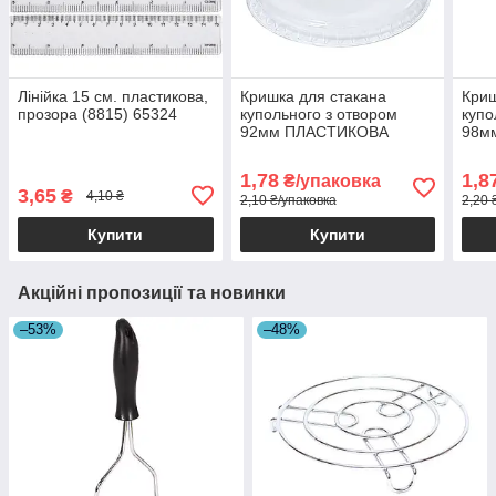
Лінійка 15 см. пластикова,
Кришка для стакана
Криш
прозора (8815) 65324
купольного з отвором
купо
92мм ПЛАСТИКОВА
98м
1/1000 65324
1/10
1,78
1,8
₴/упаковка
3,65
₴
4,10 ₴
2,10 ₴/упаковка
2,20 
Купити
Купити
Акційні пропозиції та новинки
–53%
–48%