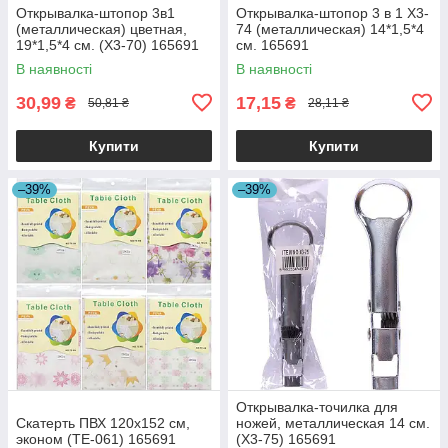
Открывалка-штопор 3в1
Открывалка-штопор 3 в 1 X3-
(металлическая) цветная,
74 (металлическая) 14*1,5*4
19*1,5*4 см. (X3-70) 165691
см. 165691
В наявності
В наявності
30,99
17,15
₴
₴
50,81 ₴
28,11 ₴
Купити
Купити
–39%
–39%
Открывалка-точилка для
Скатерть ПВХ 120x152 см,
ножей, металлическая 14 см.
эконом (ТЕ-061) 165691
(X3-75) 165691