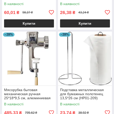
В наявності
В наявності
60,01
26,38
₴
₴
98,37 ₴
43,24 ₴
Купити
Купити
–39%
–39%
Мясорубка бытовая
Подставка металлическая
механическая ручная
для бумажных полотенец
25*18*9,5 см, алюминиевая
13,5*26 см (HP01-209)
(X3-112) 165691
165691
В наявності
В наявності
485,33
23,74
₴
₴
795,62 ₴
38,92 ₴