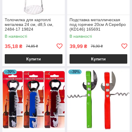
Толочилка для картоплі
Подставка металлическая
металева 24 см, d8,5 см,
под горячее 20см A Серебро
2484-17 19824
(KD146) 165691
В наявності
В наявності
35,18
39,99
₴
₴
74,85 ₴
76,90 ₴
Купити
Купити
–39%
–39%