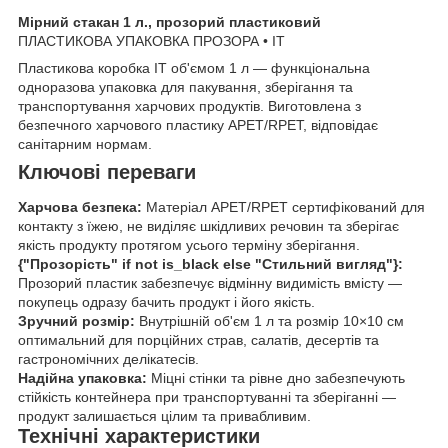
Мірний стакан 1 л., прозорий пластиковий
ПЛАСТИКОВА УПАКОВКА ПРОЗОРА • IT
Пластикова коробка IT об'ємом 1 л — функціональна
одноразова упаковка для пакування, зберігання та
транспортування харчових продуктів. Виготовлена з
безпечного харчового пластику APET/RPET, відповідає
санітарним нормам.
Ключові переваги
Харчова безпека:
Матеріал APET/RPET сертифікований для
контакту з їжею, не виділяє шкідливих речовин та зберігає
якість продукту протягом усього терміну зберігання.
{"Прозорість" if not is_black else "Стильний вигляд"}:
Прозорий пластик забезпечує відмінну видимість вмісту —
покупець одразу бачить продукт і його якість.
Зручний розмір:
Внутрішній об'єм 1 л та розмір 10×10 см
оптимальний для порційних страв, салатів, десертів та
гастрономічних делікатесів.
Надійна упаковка:
Міцні стінки та рівне дно забезпечують
стійкість контейнера при транспортуванні та зберіганні —
продукт залишається цілим та привабливим.
Технічні характеристики