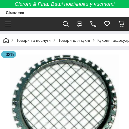
Clerom & Pina: Ваші помічники у чистоті
Сімплекс
Товари та послуги
Товари для кухні
Кухонні аксесуа
–32%