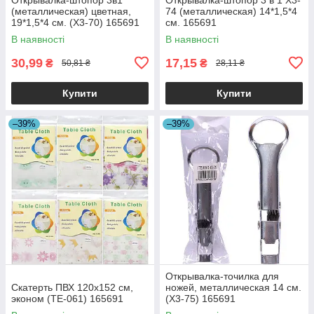
(металлическая) цветная,
74 (металлическая) 14*1,5*4
19*1,5*4 см. (X3-70) 165691
см. 165691
В наявності
В наявності
30,99
17,15
₴
₴
50,81 ₴
28,11 ₴
Купити
Купити
–39%
–39%
Открывалка-точилка для
Скатерть ПВХ 120x152 см,
ножей, металлическая 14 см.
эконом (ТЕ-061) 165691
(X3-75) 165691