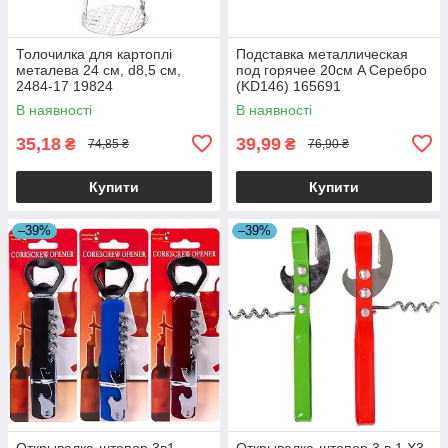
Толочилка для картоплі
Подставка металлическая
металева 24 см, d8,5 см,
под горячее 20см A Серебро
2484-17 19824
(KD146) 165691
В наявності
В наявності
35,18
39,99
₴
₴
74,85 ₴
76,90 ₴
Купити
Купити
–39%
–39%
Открывалка-штопор 3в1
Открывалка-штопор 3 в 1 X3-