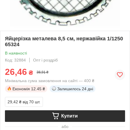
Яйцерізка металева 8,5 см, нержавійка 1/1250
65324
В наявності
Код: 32884
Опт і роздріб
26,46
₴
38,91 ₴
Мінімальна сума замовлення на сайті — 400 ₴
Економія
12.45 ₴
Залишилось
24 дні
29,42 ₴
від 70 шт.
Купити
або