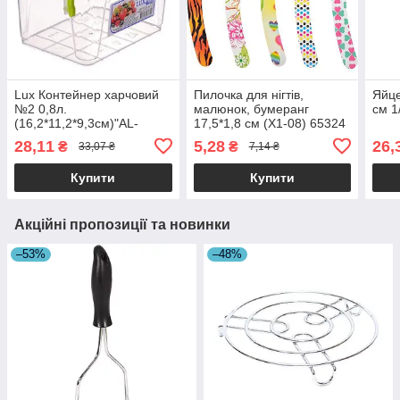
Lux Контейнер харчовий
Пилочка для нігтів,
Яйце
№2 0,8л.
малюнок, бумеранг
см 1
(16,2*11,2*9,3см)"AL-
17,5*1,8 см (X1-08) 65324
Plastik", 1/152 65324
28,11
5,28
26,
₴
₴
33,07 ₴
7,14 ₴
Купити
Купити
Акційні пропозиції та новинки
–53%
–48%