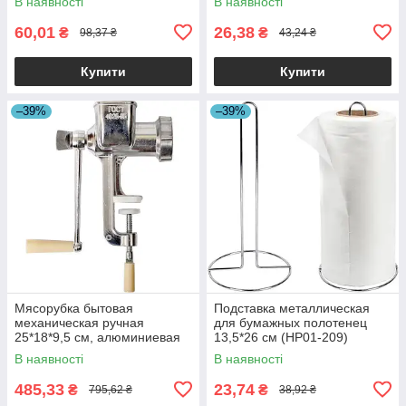
В наявності
В наявності
60,01
26,38
₴
₴
98,37 ₴
43,24 ₴
Купити
Купити
–39%
–39%
Мясорубка бытовая
Подставка металлическая
механическая ручная
для бумажных полотенец
25*18*9,5 см, алюминиевая
13,5*26 см (HP01-209)
(X3-112) 165691
165691
В наявності
В наявності
485,33
23,74
₴
₴
795,62 ₴
38,92 ₴