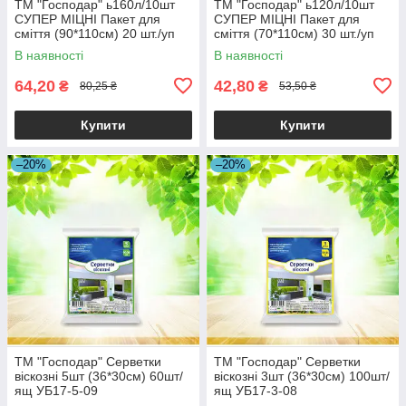
ТМ "Господар" ь160л/10шт
ТМ "Господар" ь120л/10шт
СУПЕР МІЦНІ Пакет для
СУПЕР МІЦНІ Пакет для
сміття (90*110см) 20 шт./уп
сміття (70*110см) 30 шт./уп
УБ17
УБ17
В наявності
В наявності
64,20
42,80
₴
₴
80,25 ₴
53,50 ₴
Купити
Купити
–20%
–20%
ТМ "Господар" Серветки
ТМ "Господар" Серветки
віскозні 5шт (36*30см) 60шт/
віскозні 3шт (36*30см) 100шт/
ящ УБ17-5-09
ящ УБ17-3-08