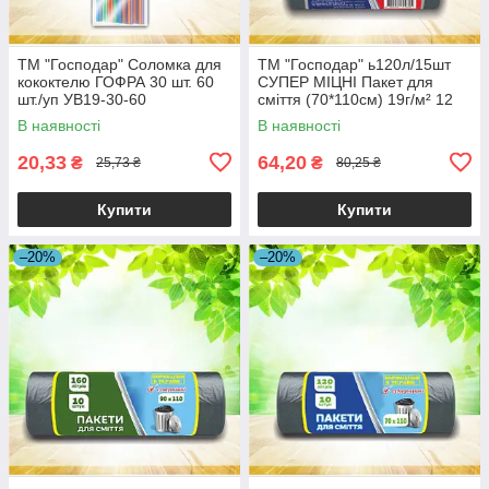
ТМ "Господар" Соломка для
ТМ "Господар" ь120л/15шт
кококтелю ГОФРА 30 шт. 60
СУПЕР МІЦНІ Пакет для
шт./уп УВ19-30-60
сміття (70*110см) 19г/м² 12
шт./
В наявності
В наявності
20,33
64,20
₴
₴
25,73 ₴
80,25 ₴
Купити
Купити
–20%
–20%