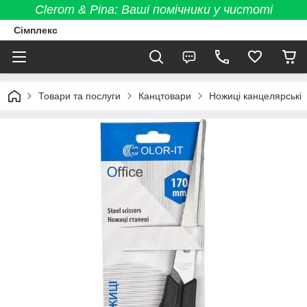
Clerom & Pina: Ваші помічники у чистоті
Сімплекс
Товари та послуги
Канцтовари
Ножиці канцелярські