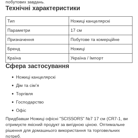
побутових завдань.
Технічні характеристики
Тип
Ножиці канцелярскі
Параметри
17 см
Призначення
Побутове та комерційне
Бренд
Ножиці
Країна
Україна / Імпорт
Сфера застосування
Ножиці канцелярскі
Дім та сім'я
Торгівля
Господарство
Офіс
Придбавши Ножиці офісні "SCISSORS" №7 17 см (CR7-1, ви
отримуєте якісний продукт за вигідною ціною. Оптимальне
рішення для домашнього використання та торговельних
потреб.