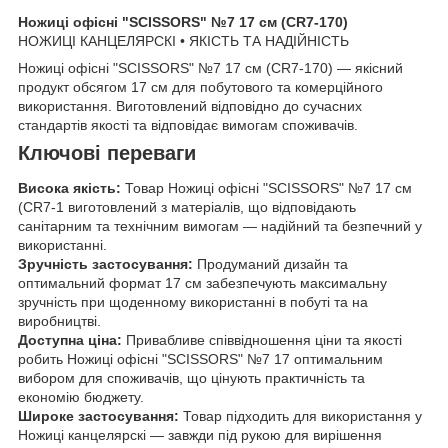
Ножиці офісні "SCISSORS" №7 17 см (CR7-170)
НОЖИЦІ КАНЦЕЛЯРСКІ • ЯКІСТЬ ТА НАДІЙНІСТЬ
Ножиці офісні "SCISSORS" №7 17 см (CR7-170) — якісний
продукт обсягом 17 см для побутового та комерційного
використання. Виготовлений відповідно до сучасних
стандартів якості та відповідає вимогам споживачів.
Ключові переваги
Висока якість:
Товар Ножиці офісні "SCISSORS" №7 17 см
(CR7-1 виготовлений з матеріалів, що відповідають
санітарним та технічним вимогам — надійний та безпечний у
використанні.
Зручність застосування:
Продуманий дизайн та
оптимальний формат 17 см забезпечують максимальну
зручність при щоденному використанні в побуті та на
виробництві.
Доступна ціна:
Привабливе співвідношення ціни та якості
робить Ножиці офісні "SCISSORS" №7 17 оптимальним
вибором для споживачів, що цінують практичність та
економію бюджету.
Широке застосування:
Товар підходить для використання у
Ножиці канцелярскі — завжди під рукою для вирішення