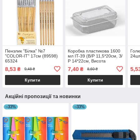
Пензлик "Білка" №7
Коробка пластикова 1600
Голк
"COLOR-IT" 17см (89598)
мл IT-39 (В/Р 11,5*20см, З/
24шт
65324
Р 14*22см, Висота
5,4*1,9=7,3см) 500 шт./ящ
8,53
7,40
5,5
₴
₴
9,48 ₴
8,60 ₴
65324
Купити
Купити
Акційні пропозиції та новинки
–33%
–33%