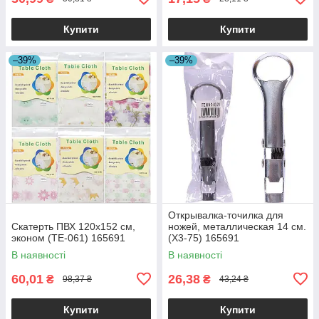
Купити
Купити
–39%
–39%
Открывалка-точилка для
Скатерть ПВХ 120x152 см,
ножей, металлическая 14 см.
эконом (ТЕ-061) 165691
(X3-75) 165691
В наявності
В наявності
60,01
26,38
₴
₴
98,37 ₴
43,24 ₴
Купити
Купити