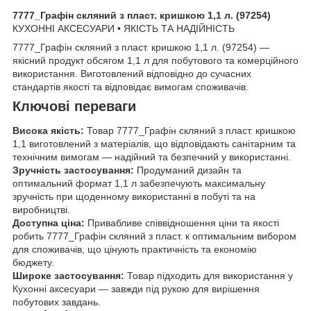
7777_Графін скляний з пласт. кришкою 1,1 л. (97254)
КУХОННІ АКСЕСУАРИ • ЯКІСТЬ ТА НАДІЙНІСТЬ
7777_Графін скляний з пласт. кришкою 1,1 л. (97254) —
якісний продукт обсягом 1,1 л для побутового та комерційного
використання. Виготовлений відповідно до сучасних
стандартів якості та відповідає вимогам споживачів.
Ключові переваги
Висока якість:
Товар 7777_Графін скляний з пласт. кришкою
1,1 виготовлений з матеріалів, що відповідають санітарним та
технічним вимогам — надійний та безпечний у використанні.
Зручність застосування:
Продуманий дизайн та
оптимальний формат 1,1 л забезпечують максимальну
зручність при щоденному використанні в побуті та на
виробництві.
Доступна ціна:
Привабливе співвідношення ціни та якості
робить 7777_Графін скляний з пласт. к оптимальним вибором
для споживачів, що цінують практичність та економію
бюджету.
Широке застосування:
Товар підходить для використання у
Кухонні аксесуари — завжди під рукою для вирішення
побутових завдань.