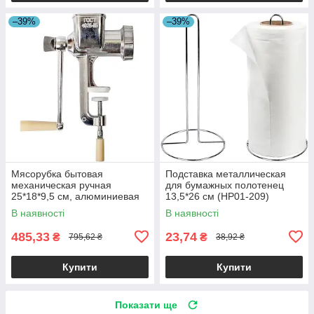
–39%
–39%
Мясорубка бытовая
Подставка металлическая
механическая ручная
для бумажных полотенец
25*18*9,5 см, алюминиевая
13,5*26 см (HP01-209)
(X3-112) 165691
165691
В наявності
В наявності
485,33
23,74
₴
₴
795,62 ₴
38,92 ₴
Купити
Купити
Показати ще