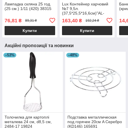
Лампадка скляна 25 год.
Lux Контейнер харчовий
Банк
(25 см.) 1/11 (420) 38315
№7 9,5л.
(кри
(37,5*25,5*16,6см)"AL-
Plastik", 1/15 38315
76,81
163,40
14,
₴
₴
89,31 ₴
192,24 ₴
Купити
Купити
Акційні пропозиції та новинки
–53%
–48%
Толочилка для картоплі
Подставка металлическая
металева 24 см, d8,5 см,
под горячее 20см A Серебро
2484-17 19824
(KD146) 165691