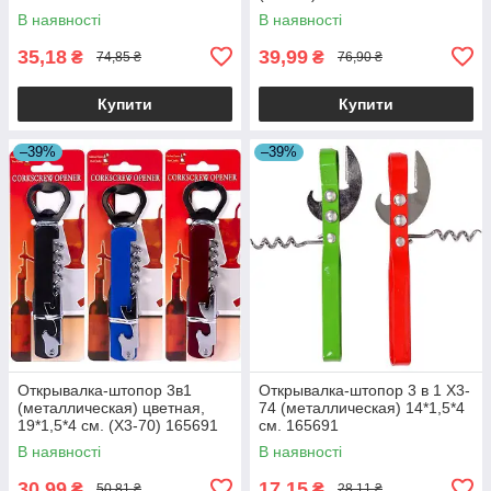
В наявності
В наявності
35,18
39,99
₴
₴
74,85 ₴
76,90 ₴
Купити
Купити
–39%
–39%
Открывалка-штопор 3в1
Открывалка-штопор 3 в 1 X3-
(металлическая) цветная,
74 (металлическая) 14*1,5*4
19*1,5*4 см. (X3-70) 165691
см. 165691
В наявності
В наявності
30,99
17,15
₴
₴
50,81 ₴
28,11 ₴