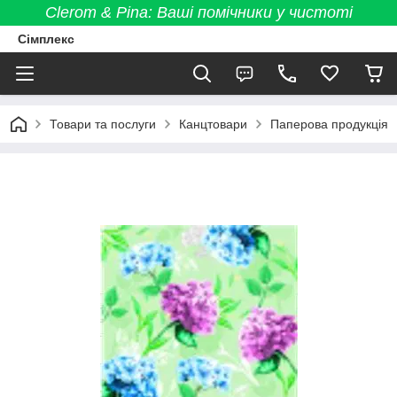
Clerom & Pina: Ваші помічники у чистоті
Сімплекс
Товари та послуги
Канцтовари
Паперова продукція