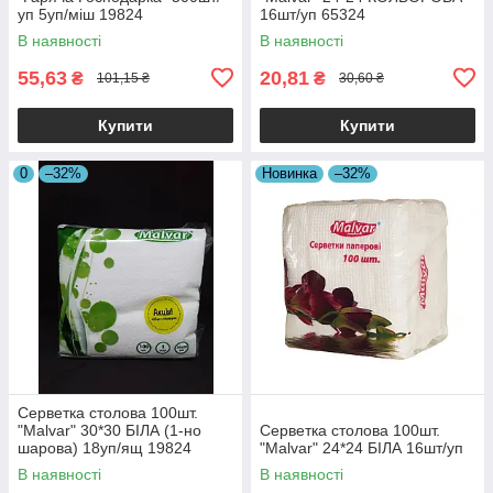
уп 5уп/міш 19824
16шт/уп 65324
В наявності
В наявності
55,63
20,81
₴
₴
101,15 ₴
30,60 ₴
Купити
Купити
0
–32%
Новинка
–32%
Серветка столова 100шт.
"Malvar" 30*30 БІЛА (1-но
Серветка столова 100шт.
шарова) 18уп/ящ 19824
"Malvar" 24*24 БІЛА 16шт/уп
В наявності
В наявності