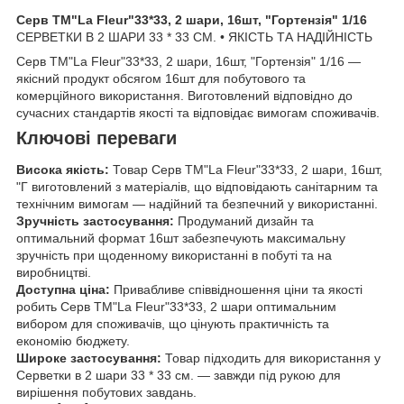
Серв ТМ"La Fleur"33*33, 2 шари, 16шт, "Гортензія" 1/16
СЕРВЕТКИ В 2 ШАРИ 33 * 33 СМ. • ЯКІСТЬ ТА НАДІЙНІСТЬ
Серв ТМ"La Fleur"33*33, 2 шари, 16шт, "Гортензія" 1/16 —
якісний продукт обсягом 16шт для побутового та
комерційного використання. Виготовлений відповідно до
сучасних стандартів якості та відповідає вимогам споживачів.
Ключові переваги
Висока якість:
Товар Серв ТМ"La Fleur"33*33, 2 шари, 16шт,
"Г виготовлений з матеріалів, що відповідають санітарним та
технічним вимогам — надійний та безпечний у використанні.
Зручність застосування:
Продуманий дизайн та
оптимальний формат 16шт забезпечують максимальну
зручність при щоденному використанні в побуті та на
виробництві.
Доступна ціна:
Привабливе співвідношення ціни та якості
робить Серв ТМ"La Fleur"33*33, 2 шари оптимальним
вибором для споживачів, що цінують практичність та
економію бюджету.
Широке застосування:
Товар підходить для використання у
Серветки в 2 шари 33 * 33 см. — завжди під рукою для
вирішення побутових завдань.