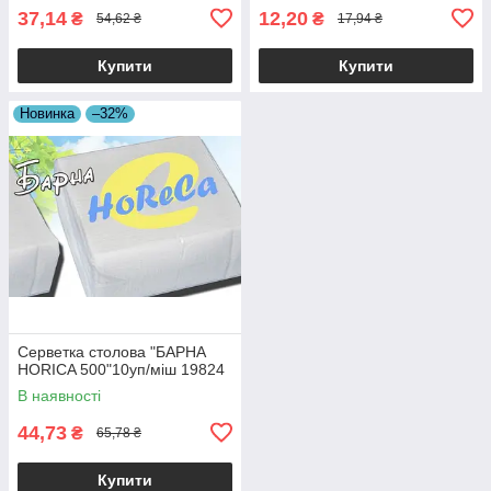
37,14
12,20
₴
₴
54,62 ₴
17,94 ₴
Купити
Купити
Новинка
–32%
Серветка столова "БАРНА
HORICA 500"10уп/міш 19824
В наявності
44,73
₴
65,78 ₴
Купити