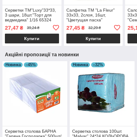
Серветки ТМ"Luxy"33*33,
Салфетка ТМ "La Fleur"
Салф
3 шари, 18шт."Торт для
33х33, 2слоя, 16шт,
33х3
ведмедика" 1/16 65324
"Цветущая пасха"
"Сем
27,47
27,45
25,
₴
₴
39,24 ₴
32,29 ₴
Купити
Купити
Акційні пропозиції та новинки
Новинка
–45%
Новинка
–32%
Серветка столова БАРНА
Серветка столова 100шт.
"Гаряча Господарка" 500шт/
"Malvar" 24*24 КОЛЬОРОВА