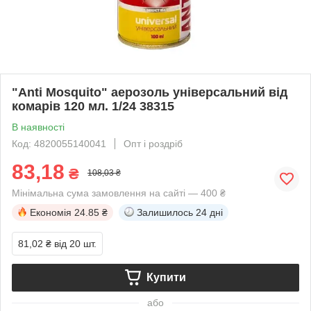
"Anti Mosquito" аерозоль універсальний від
комарів 120 мл. 1/24 38315
В наявності
Код: 4820055140041
Опт і роздріб
83,18
₴
108,03 ₴
Мінімальна сума замовлення на сайті — 400 ₴
Економія
24.85 ₴
Залишилось
24 дні
81,02 ₴
від 20 шт.
Купити
або