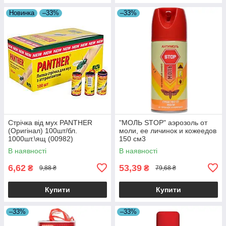
Новинка
–33%
–33%
Стрічка від мух PANTHER
"МОЛЬ STOP" аэрозоль от
(Оригінал) 100шт/бл.
моли, ее личинок и кожеедов
1000шт.\ящ (00982)
150 см3
В наявності
В наявності
6,62
53,39
₴
₴
9,88 ₴
79,68 ₴
Купити
Купити
–33%
–33%