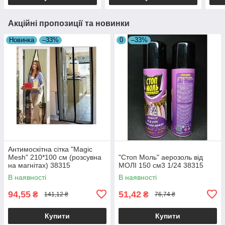
Акційні пропозиції та новинки
Новинка
–33%
0
–33%
Антимоскітна сітка "Magic
Mesh" 210*100 см (розсувна
"Стоп Моль" аерозоль від
на магнітах) 38315
МОЛІ 150 см3 1/24 38315
В наявності
В наявності
94,55
51,42
₴
₴
141,12 ₴
76,74 ₴
Купити
Купити