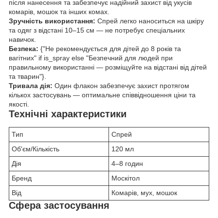
після нанесення та забезпечує надійний захист від укусів
комарів, мошок та інших комах.
Зручність використання:
Спрей легко наноситься на шкіру
та одяг з відстані 10–15 см — не потребує спеціальних
навичок.
Безпека:
{"Не рекомендується для дітей до 8 років та
вагітних" if is_spray else "Безпечний для людей при
правильному використанні — розміщуйте на відстані від дітей
та тварин"}.
Тривала дія:
Один флакон забезпечує захист протягом
кількох застосувань — оптимальне співвідношення ціни та
якості.
Технічні характеристики
Тип
Спрей
Об'єм/Кількість
120 мл
Дія
4–8 годин
Бренд
Москітол
Від
Комарів, мух, мошок
Сфера застосування