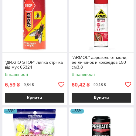
"ARMOL" аэрозоль от моли,
"ДИХЛО STOP" липка стрічка
ее личинок и кожеедов 150
від мух 65324
см3,8
В наявності
В наявності
6,59
60,42
₴
₴
9,84 ₴
90,18 ₴
Купити
Купити
–33%
–33%