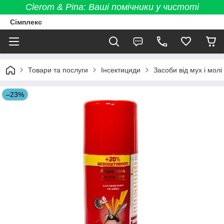
Clerom & Pina: Ваші помічники у чистоті
Сімплекс
Товари та послуги
Інсектициди
Засоби від мух і молі 
–23%