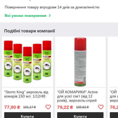
Повернення товару впродовж 14 днів за домовленістю
Всі умови повернення
Подібні товари компанії
"Storm King" аерозоль від
"ОЙ КОМАРИКИ" Active
"ОЙ 
комарів 150 мл. 1/12/48
для усієї сім'ї (від 12
для в
років), аерозоль-спрей
аеро
захист від комарів 150 мл
кома
77,90
79,22
76,
₴
₴
101,17 ₴
105,62 ₴
38315
Купити
Купити