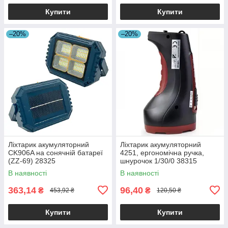
Купити
Купити
–20%
–20%
Ліхтарик акумуляторний
Ліхтарик акумуляторний
CK906A на сонячній батареї
4251, ергономічна ручка,
(ZZ-69) 28325
шнурочок 1/30/0 38315
В наявності
В наявності
363,14
96,40
₴
₴
453,92 ₴
120,50 ₴
Купити
Купити