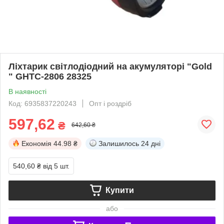
Ліхтарик світлодіодний на акумуляторі "Gold
" GHTC-2806 28325
В наявності
Код: 6935837220243
Опт і роздріб
597,62
₴
642,60 ₴
Економія
44.98 ₴
Залишилось
24 дні
540,60 ₴
від 5 шт.
Купити
або