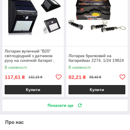
Ліхтарик вуличний "В20"
світлодіодний з датчиком
Ліхтарик брилковий на
руху на сонячній батареї ;
батарейках 2274, 1/24 19824
1/100
В наявності
В наявності
117,61
82,21
₴
₴
132,15 ₴
88,40 ₴
Купити
Купити
Показати ще
Про нас