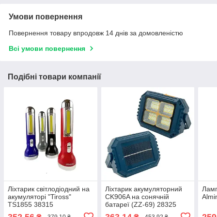
Умови повернення
Повернення товару впродовж 14 днів за домовленістю
Всі умови повернення
Подібні товари компанії
Ліхтарик світлодіодний на
Ліхтарик акумуляторний
Лам
акумуляторі "Tiross"
CK906A на сонячній
Almi
TS1855 38315
батареї (ZZ-69) 28325
352,56
363,14
259