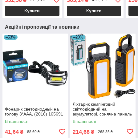
₴
₴
379,10 ₴
453,92 ₴
Купити
Купити
Акційні пропозиції та новинки
–53%
–20%
Ліхтарик кемпінговий
Фонарик светодиодный на
світлодіодний на
голову 3*ААА, (2016) 165691
акумуляторі, сонячна панель
F-911 28325
В наявності
В наявності
41,64
214,68
₴
₴
88,60 ₴
268,35 ₴