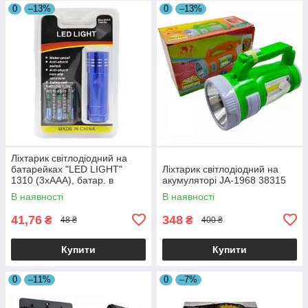
0
–13%
0
–13%
Ліхтарик світлодіодний на
батарейках "LED LIGHT"
Ліхтарик світлодіодний на
1310 (3xAAA), батар. в
акумуляторі JA-1968 38315
компл., 1/200
В наявності
В наявності
41,76
348
₴
₴
48 ₴
400 ₴
Купити
Купити
0
–11%
0
–7%