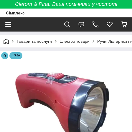
Clerom & Pina: Ваші помічники у чистоті
Сімплекс
Товари та послуги
Електро товари
Ручні Ліхтарики і 
0
–7%