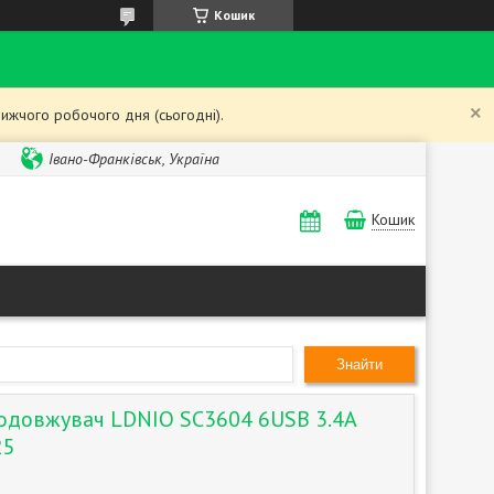
Кошик
ижчого робочого дня (сьогодні).
Івано-Франківськ, Україна
Кошик
Знайти
довжувач LDNIO SC3604 6USB 3.4A
25