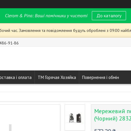
Clerom & Pina: Ваші помічники у чистоті
До каталогу
обочий час. Замовлення та повідомлення будуть оброблені з 09:00 найбл
 486-91-86
оставка і оплата
ТМ Горячая Хозяйка
Повернення і обмін
Мережевий по
(Чорний) 283