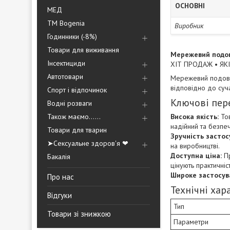
ОСНОВНІ
МЕД
ТМ Bogenia
Виробник
Годинники (-8%)
Товари для виживання
Мережевий подов
Інсектициди
ХІТ ПРОДАЖ • ЯК
Автотовари
Мережевий подовжу
відповідно до суча
Спорт і відпочинок
Ключові пер
Водні розваги
Висока якість:
Тов
Також маємо......
надійний та безпеч
Товари для тварин
Зручність застос
➤Сексуальне здоров'я ❤
на виробництві.
Доступна ціна:
Пр
Бакалія
цінують практичні
Широке застосув
Про нас
Технічні хар
Відгуки
Тип
Товари зі знижкою
Параметри