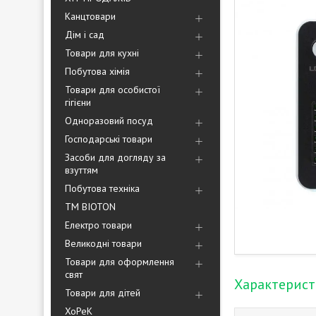
Канцтовари
Дім і сад
Товари для кухні
Побутова хімія
Товари для особистої
гігієни
Одноразовий посуд
Господарські товари
Засоби для догляду за
взуттям
Побутова техніка
ТМ BIOTON
Електро товари
Великодні товари
Товари для оформлення
свят
Характерис
Товари для дітей
ХоРеК