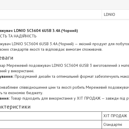
LDNIO
жувач LDNIO SC3604 6USB 3.4A (Чорний)
ІСТЬ ТА НАДІЙНІСТЬ
вач LDNIO SC3604 6USB 3.4A (Чорний) — якісний продукт для побутов
сних стандартів якості та відповідає вимогам споживачів.
еваги
ар Мережевий подовжувач LDNIO SC3604 6USB 3 виготовлений з матеріа
ний у використанні.
ування:
Продуманий дизайн та оптимальний формат забезпечують максим
ивабливе співвідношення ціни та якості робить Мережевий подовжува
сть та економію бюджету.
ання:
Товар підходить для використання у ХІТ ПРОДАЖ — завжди під р
актеристики
ХІТ ПРОДАЖ
Стандартні