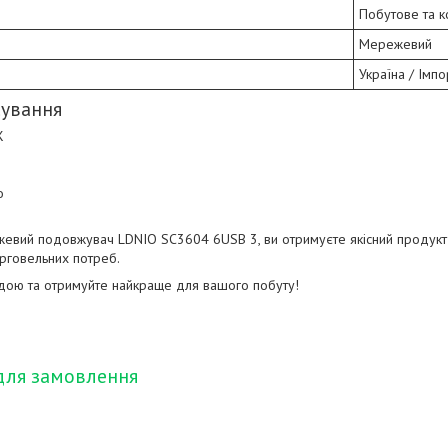
Побутове та 
Мережевий
Україна / Імпо
сування
Ж
о
вий подовжувач LDNIO SC3604 6USB 3, ви отримуєте якісний продукт 
орговельних потреб.
дою та отримуйте найкраще для вашого побуту!
для замовлення