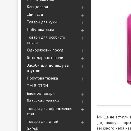
Канцтовари
Дім і сад
Товари для кухні
Побутова хімія
Товари для особистої
гігієни
Одноразовий посуд
Господарські товари
Засоби для догляду за
взуттям
Побутова техніка
ТМ BIOTON
Електро товари
Великодні товари
Товари для оформлення
свят
Ми ще не встигли 
Товари для дітей
додаткову інформа
і мирного неба над
ХоРеК