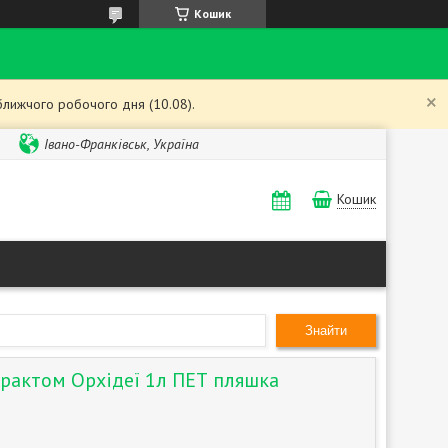
Кошик
ближчого робочого дня (10.08).
Івано-Франківськ, Україна
Кошик
Знайти
страктом Орхідеї 1л ПЕТ пляшка