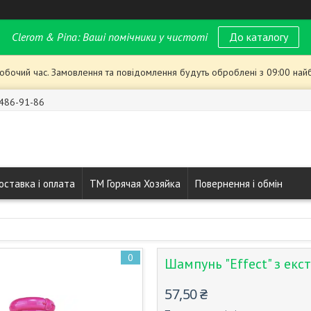
Clerom & Pina: Ваші помічники у чистоті
До каталогу
робочий час. Замовлення та повідомлення будуть оброблені з 09:00 най
 486-91-86
оставка і оплата
ТМ Горячая Хозяйка
Повернення і обмін
0
Шампунь "Effect" з ек
57,50 ₴