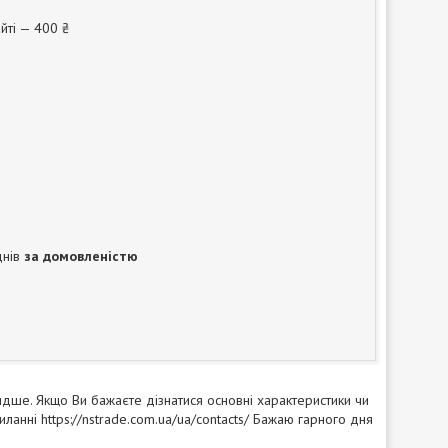
йті — 400 ₴
днів
за домовленістю
дше. Якщо Ви бажаєте дізнатися основні характеристики чи
анні https://nstrade.com.ua/ua/contacts/ Бажаю гарного дня