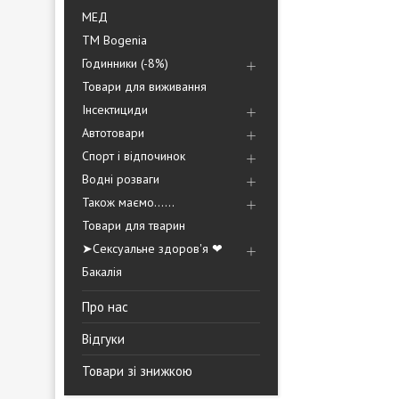
МЕД
ТМ Bogenia
Годинники (-8%)
Товари для виживання
Інсектициди
Автотовари
Спорт і відпочинок
Водні розваги
Також маємо......
Товари для тварин
➤Сексуальне здоров'я ❤
Бакалія
Про нас
Відгуки
Товари зі знижкою