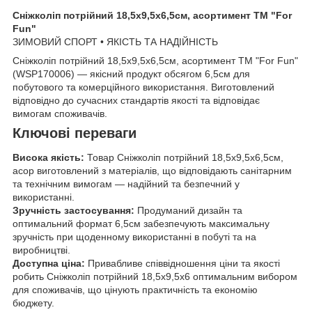
Сніжколіп потрійний 18,5х9,5х6,5см, асортимент ТМ "For
Fun"
ЗИМОВИЙ СПОРТ • ЯКІСТЬ ТА НАДІЙНІСТЬ
Сніжколіп потрійний 18,5х9,5х6,5см, асортимент ТМ "For Fun"
(WSP170006) — якісний продукт обсягом 6,5см для
побутового та комерційного використання. Виготовлений
відповідно до сучасних стандартів якості та відповідає
вимогам споживачів.
Ключові переваги
Висока якість:
Товар Сніжколіп потрійний 18,5х9,5х6,5см,
асор виготовлений з матеріалів, що відповідають санітарним
та технічним вимогам — надійний та безпечний у
використанні.
Зручність застосування:
Продуманий дизайн та
оптимальний формат 6,5см забезпечують максимальну
зручність при щоденному використанні в побуті та на
виробництві.
Доступна ціна:
Привабливе співвідношення ціни та якості
робить Сніжколіп потрійний 18,5х9,5х6 оптимальним вибором
для споживачів, що цінують практичність та економію
бюджету.