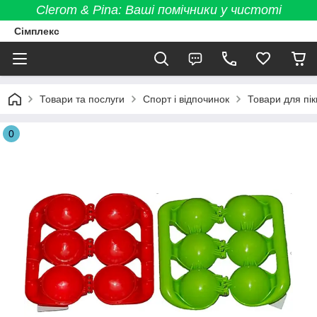
Clerom & Pina: Ваші помічники у чистоті
Сімплекс
Товари та послуги
Спорт і відпочинок
Товари для пік
0