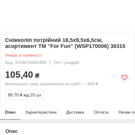
Сніжколіп потрійний 18,5х9,5х6,5см,
асортимент ТМ "For Fun" (WSP170006) 38315
Немає в наявності
Код: 3224076584456
Опт і роздріб
105,40
₴
Мінімальна сума замовлення на сайті — 400 ₴
88,70 ₴
від 20 шт.
Опис
Характеристики
Доставка
Оплата
Умови п
Опис