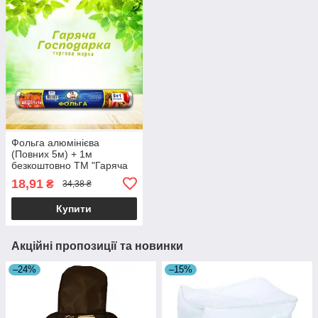
Фольга алюмінієва
(Повних 5м) + 1м
безкоштовно ТМ "Гаряча
Господарка" (28см/9мкм)
18,91
₴
34,38 ₴
90 шт/ящ УБ18-6-44
65324
Купити
Акційні пропозиції та новинки
–24%
–15%