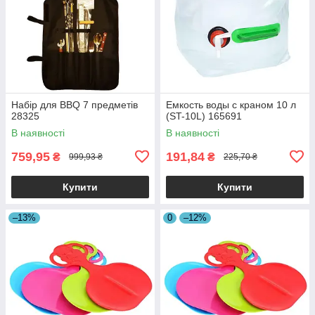
Набір для BBQ 7 предметів
Емкость воды с краном 10 л
28325
(ST-10L) 165691
В наявності
В наявності
759,95
191,84
₴
₴
999,93 ₴
225,70 ₴
Купити
Купити
–13%
0
–12%