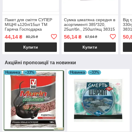
Пакет для сміття СУПЕР
Сумка шматяна середня в
Від г
МІЦНІ ь120л/15шт ТМ
асортименті 385*320,
330г
Гаряча Господарка
25шт/бл., 250шт/ящ 38315
383
(68*105см) 12 шт./ящ
44,14
56,14
50,
₴
₴
80,25 ₴
67,64 ₴
38315
Купити
Купити
Акційні пропозиції та новинки
Новинка
–33%
Новинка
–33%