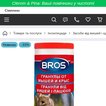
Clerom & Pina: Ваші помічники у чистоті
Сімплекс
Товари та послуги
Інсектициди
Засоби від мишей і щ
Новинка
–33%