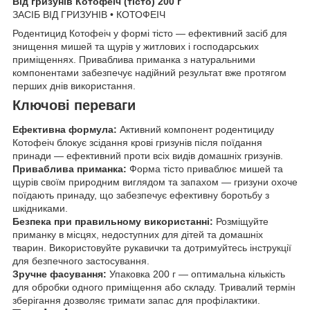
Від гризунів Котофеіч (тісто) 200 г
ЗАСІБ ВІД ГРИЗУНІВ • КОТОФЕІЧ
Родентицид Котофеіч у формі тісто — ефективний засіб для
знищення мишей та щурів у житлових і господарських
приміщеннях. Приваблива приманка з натуральними
компонентами забезпечує надійний результат вже протягом
перших днів використання.
Ключові переваги
Ефективна формула:
Активний компонент родентициду
Котофеіч блокує зсідання крові гризунів після поїдання
принади — ефективний проти всіх видів домашніх гризунів.
Приваблива приманка:
Форма тісто приваблює мишей та
щурів своїм природним виглядом та запахом — гризуни охоче
поїдають принаду, що забезпечує ефективну боротьбу з
шкідниками.
Безпека при правильному використанні:
Розміщуйте
приманку в місцях, недоступних для дітей та домашніх
тварин. Використовуйте рукавички та дотримуйтесь інструкції
для безпечного застосування.
Зручне фасування:
Упаковка 200 г — оптимальна кількість
для обробки одного приміщення або складу. Тривалий термін
зберігання дозволяє тримати запас для профілактики.