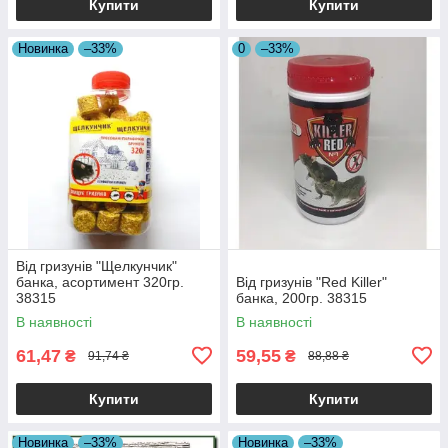
Купити
Купити
Новинка
–33%
0
–33%
Від гризунів "Щелкунчик"
банка, асортимент 320гр.
Від гризунів "Red Killer"
38315
банка, 200гр. 38315
В наявності
В наявності
61,47
59,55
₴
₴
91,74 ₴
88,88 ₴
Купити
Купити
Новинка
–33%
Новинка
–33%