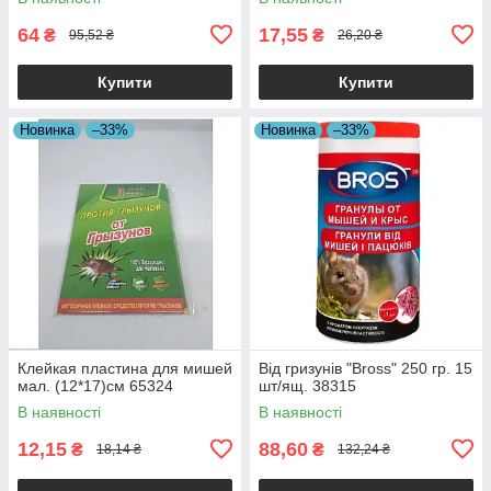
64
17,55
₴
₴
95,52 ₴
26,20 ₴
Купити
Купити
Новинка
–33%
Новинка
–33%
Клейкая пластина для мишей
Від гризунів "Bross" 250 гр. 15
мал. (12*17)см 65324
шт/ящ. 38315
В наявності
В наявності
12,15
88,60
₴
₴
18,14 ₴
132,24 ₴