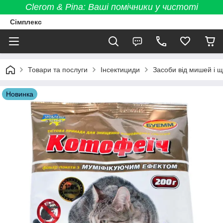
Clerom & Pina: Ваші помічники у чистоті
Сімплекс
Товари та послуги
Інсектициди
Засоби від мишей і щ
Новинка