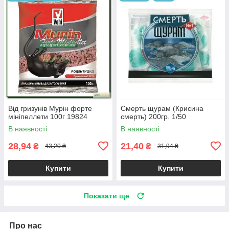
Від гризунів Мурін форте
Смерть щурам (Крисина
мініпеллети 100г 19824
смерть) 200гр. 1/50
В наявності
В наявності
28,94
21,40
₴
₴
43,20 ₴
31,94 ₴
Купити
Купити
Показати ще
Про нас