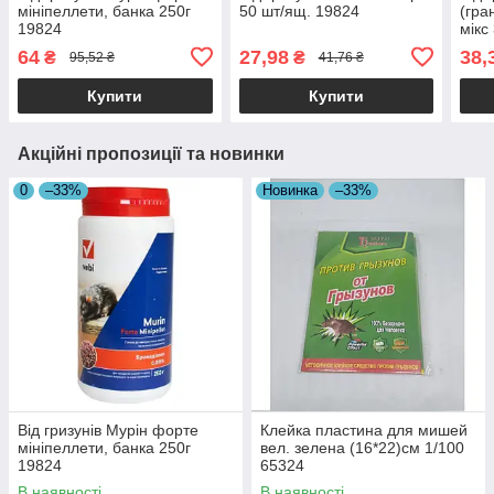
мініпеллети, банка 250г
50 шт/ящ. 19824
(гра
19824
мікс
64
27,98
38,
₴
₴
95,52 ₴
41,76 ₴
Купити
Купити
Акційні пропозиції та новинки
0
–33%
Новинка
–33%
Від гризунів Мурін форте
Клейка пластина для мишей
мініпеллети, банка 250г
вел. зелена (16*22)см 1/100
19824
65324
В наявності
В наявності