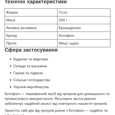
Технічні характеристики
Форма
Тісто
Маса
200 г
Активна речовина
Бромадіолон
Бренд
Котофеіч
Проти
Миші, щури
Сфера застосування
Будинки та квартири
Склади та магазини
Гаражі та підвали
Сільські господарства
Харчові виробництва
Котофеіч — перевірений засіб від гризунів для домашнього та
промислового використання. Регулярне застосування
забезпечує надійний захист від повторного нашестя гризунів.
Захистіть свій дім від гризунів разом з Котофеіч — надійно та