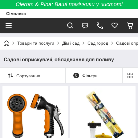
Clerom & Pina: Ваші помічники у чистоті
Сімплекс
Товари та послуги
Дім і сад
Сад город
Садові опр
Садові оприскувачі, обладнання для поливу
Сортування
0
Фільтри