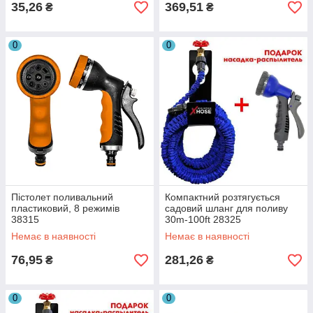
35,26
369,51
₴
₴
0
0
Пістолет поливальний
Компактний розтягується
пластиковий, 8 режимів
садовий шланг для поливу
38315
30m-100ft 28325
Немає в наявності
Немає в наявності
76,95
281,26
₴
₴
0
0