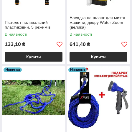
Насадка на шланг для миття
Пістолет поливальний
машини, двору Wáter Zoom
пластиковий, 5 режимів
(велика)
В наявності
В наявності
133,10
641,40
₴
₴
Купити
Купити
Новинка
Новинка