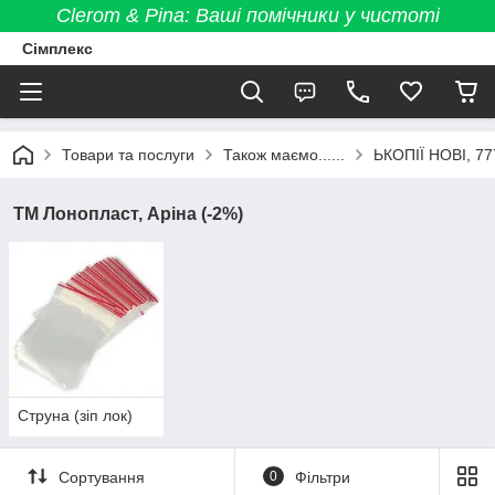
Clerom & Pina: Ваші помічники у чистоті
Сімплекс
Товари та послуги
Також маємо......
ЬКОПІЇ НОВІ, 77
ТМ Лонопласт, Аріна (-2%)
Струна (зіп лок)
Сортування
0
Фільтри