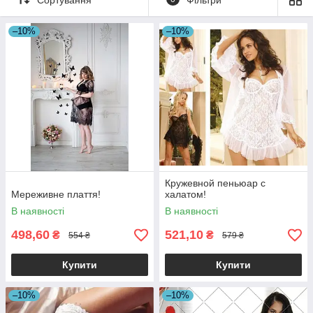
–10%
–10%
Кружевной пеньюар с
Мереживне плаття!
халатом!
В наявності
В наявності
498,60
521,10
₴
₴
554 ₴
579 ₴
Купити
Купити
–10%
–10%