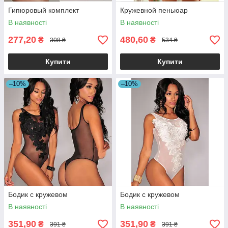
Гипюровый комплект
Кружевной пеньюар
В наявності
В наявності
277,20
480,60
₴
₴
308 ₴
534 ₴
Купити
Купити
–10%
–10%
Бодик с кружевом
Бодик с кружевом
В наявності
В наявності
351,90
351,90
₴
₴
391 ₴
391 ₴