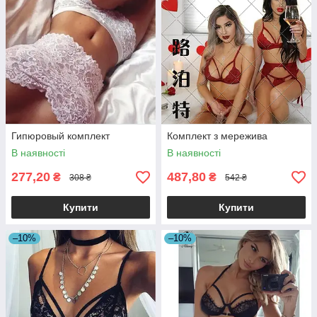
Гипюровый комплект
Комплект з мережива
В наявності
В наявності
277,20
487,80
₴
₴
308 ₴
542 ₴
Купити
Купити
–10%
–10%