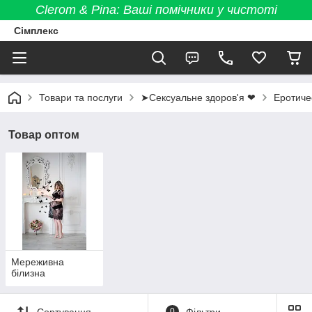
Clerom & Pina: Ваші помічники у чистоті
Сімплекс
Товари та послуги
➤Сексуальне здоров'я ❤
Еротиче
Товар оптом
Мереживна
білизна
Сортування
0
Фільтри