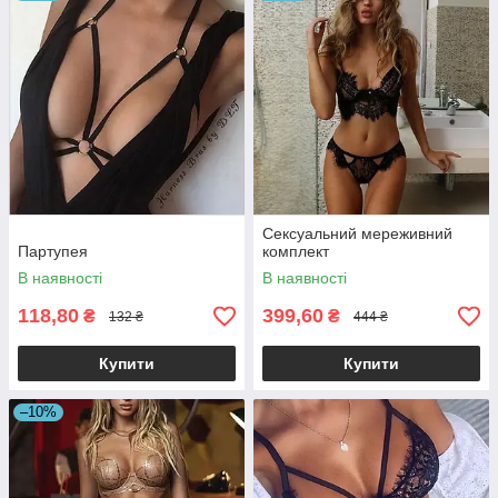
Сексуальний мереживний
Партупея
комплект
В наявності
В наявності
118,80
399,60
₴
₴
132 ₴
444 ₴
Купити
Купити
–10%