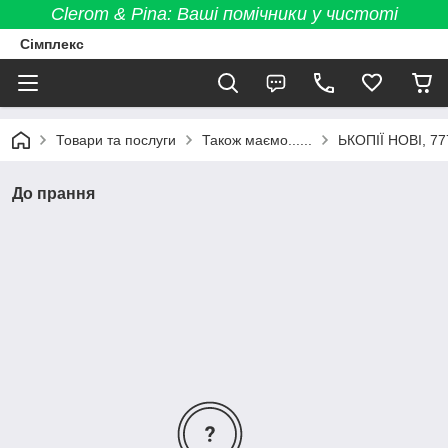
Clerom & Pina: Ваші помічники у чистоті
Сімплекс
Товари та послуги
Також маємо......
ЬКОПІЇ НОВІ, 77
До прання