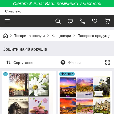
Clerom & Pina: Ваші помічники у чистоті
Сімплекс
Товари та послуги
Канцтовари
Паперова продукція
Зошити на 48 аркушів
Сортування
0
Фільтри
0
Новинка