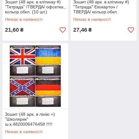
Зошит (48 арк. в клітинку #)
Зошит (48 арк. в клітинку #)
"Тетрада" /ТВЕРДА/ офсетка.,
"Тетрада" Екокартон /
кольор.обкл. (10 шт.)
ТВЕРДА/ кольор.обкл.
ш.к.4820049490107 65324
ш.к.4820049499230, 1/10
Немає в наявності
Немає в наявності
65324
21,60
27,46
₴
₴
Зошит (48 арк. в лінію =)
"Школярик"
ш.к.4820006476458 !!!!!
Немає в наявності